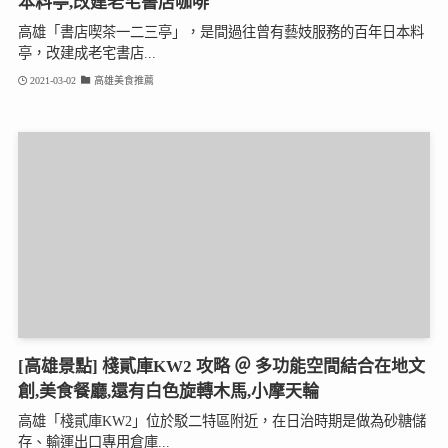
本料亭,改建老宅書店咖啡
高雄「書店喫茶一二三亭」，是間過往曾有藝妓服務的百年日本料
亭，改建成老宅書店...
2021-03-02
高雄美食推薦
[高雄景點] 棧貳庫KW2 攻略 ＠ 多功能空間結合在地文
創,美食餐廳,還有白色旋轉木馬,小摩天輪
高雄「棧貳庫KW2」位於駁二特區附近，在日治時期是做為砂糖儲
存、輸運出口專用倉庫...