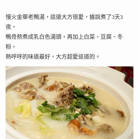
慢火金華老鴨湯，這道大方很愛，據說煮了3天3
夜，
鴨骨熬煮成乳白色湯頭，再加上白菜、豆腐、冬
粉，
熱呼呼的味道最好，大方超愛這道的。