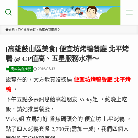
首頁
TW 台灣美食
高雄美食推薦
[高雄鼓山區美食] 便宜坊烤鴨餐廳 北平烤
鴨 @ CP值高、五星服務水準～
2016-05-13
高雄美食推薦
說實在的，大方還真沒聽過
便宜坊烤鴨餐廳 北平烤
鴨
，
下午五點多丟訊息給高雄朋友 Vicky姐 ，約晚上吃
飯，請她推薦餐廳，
Vicky姐 立馬訂好 香蕉碼頭旁的 便宜坊 北平烤鴨 ，
點了四人烤鴨套餐 2,790元(需加一成)，我們四個人