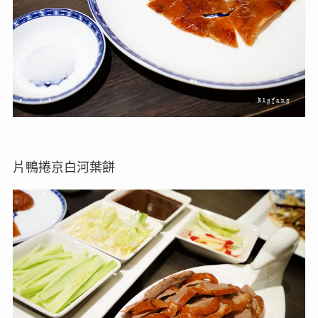
片鴨捲京白河葉餅