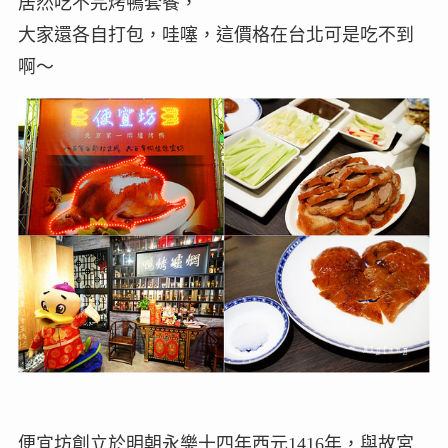
居然吃不完烤鴨套餐，
大家還各自打包，哇噻，這價格在台北可是吃不到
啊～
便宜坊創立於明朝永樂十四年西元1416年，與故宮