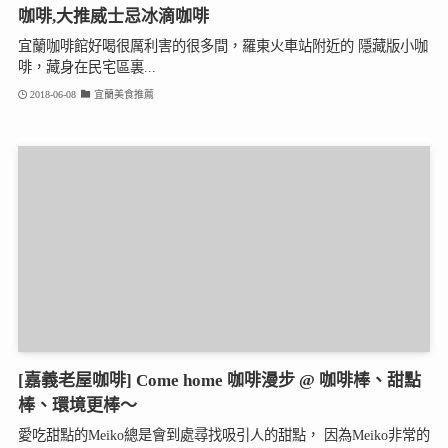
咖啡,大推威士忌冰滴咖啡
宜蘭咖啡館好喝很厲利害的很多間，羅東火車站附近的 隱藏版小咖
啡，藏身在民宅區裏...
2018-06-08
宜蘭美食推薦
[嘉義老屋咖啡] Come home 咖啡漫步 @ 咖啡棒、甜點
棒、環境更棒～
愛吃甜點的Meiko總是會到處尋找吸引人的甜點， 因為Meiko非常的