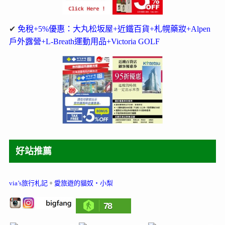
✔
免稅+5%優惠：大丸松坂屋+近鐵百貨+札幌藥妝+Alpen
戶外露營+L-Breath運動用品+Victoria GOLF
好站推薦
via’s旅行札記
。
愛旅遊的貓奴‧小梨
78