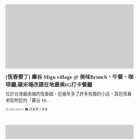
[恆春墾丁] 麋谷 Migu village @ 美味Brunch、午餐、咖
啡廳,碾米場改建在地最美IG打卡餐廳
位於台灣最南端的恆春鎮，近幾年多了許多有趣的小店，靠近恆春
老街附近的「麋谷 Mi...
2021-03-13
屏東墾丁美食