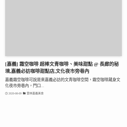
[嘉義] 霜空咖啡 超棒文青咖啡、美味甜點 @ 長廊的秘
境,嘉義必訪咖啡甜點店,文化夜市旁巷內
嘉義霜空咖啡可說是來嘉義必訪的文青咖啡空間，霜空咖啡藏身文
化夜市旁巷內，門口...
2020-08-09
雲林嘉義美食