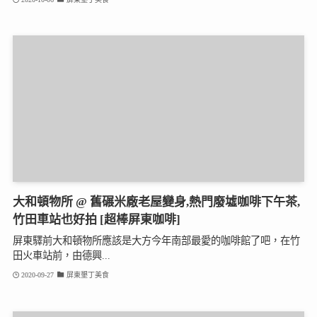
大和頓物所 @ 舊碾米廠老屋變身,熱門廢墟咖啡下午茶,
竹田車站也好拍 [超棒屏東咖啡]
屏東驛前大和頓物所應該是大方今年南部最愛的咖啡館了吧，在竹
田火車站前，由德興...
2020-09-27
屏東墾丁美食