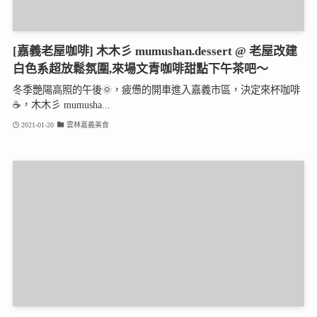
[嘉義老屋咖啡] 木木彡 mumushan.dessert @ 老屋改建
白色系超放鬆氛圍,來場文青咖啡甜點下午茶吧～
冬季艷陽高照的午後🌞，疲憊的開車進入嘉義市區，決定來杯咖啡
☕️，木木彡 mumusha...
2021-01-20
雲林嘉義美食