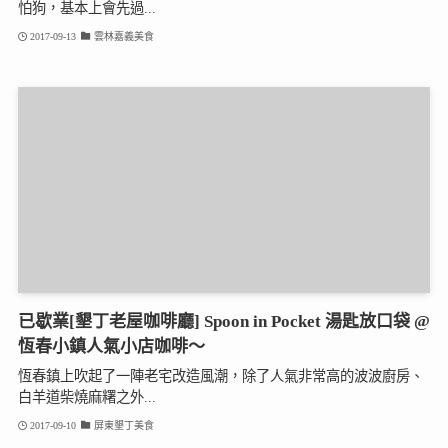
怕狗，基本上會先過...
2017-09-13
雲林嘉義美食
已歇業[墾丁老屋咖啡廳] Spoon in Pocket 湯匙放口袋 @
恆春小鎮人氣小店咖啡～
恆春鎮上吹起了一陣老宅改造風潮，除了人氣非常高的波波廚房、
白羊道柴燒麻糬之外...
2017-09-10
屏東墾丁美食