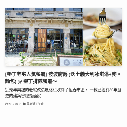
[墾丁老宅人氣餐廳] 波波廚房 (沃土義大利冰淇淋+麥。
麵包) @ 墾丁排隊餐廳～
近幾年興起的老宅改造風格也吹到了恆春市區， 一棟已經有80年歷
史的建築曾經是酒家...
2017-09-01
屏東墾丁美食