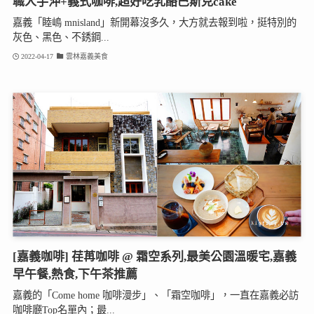
職人手沖+義式咖啡,超好吃乳酪巴斯克cake
嘉義「睦嶋 mnisland」新開幕沒多久，大方就去報到啦，挺特別的
灰色、黑色、不銹鋼...
2022-04-17
雲林嘉義美食
[嘉義咖啡] 荏苒咖啡 @ 霜空系列,最美公園溫暖宅,嘉義
早午餐,熱食,下午茶推薦
嘉義的「Come home 咖啡漫步」、「霜空咖啡」，一直在嘉義必訪
咖啡廳Top名單內；最...