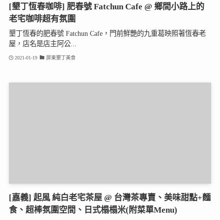
[墾丁恆春咖啡] 肥春號 Fatchun Cafe @ 鄉間小路上的
老宅咖啡超有氛圍
墾丁恆春的肥春號 Fatchun Cafe，門前鮮艷的九重葛映照著恆春老
屋，店名是店主阿公...
2021-01-19
屏東墾丁美食
[嘉義] 起風 純白老宅茶屋 @ 台灣茶專賣、美味甜點+麵
食、超棒氛圍空間、日式榻榻米(附菜單Menu)