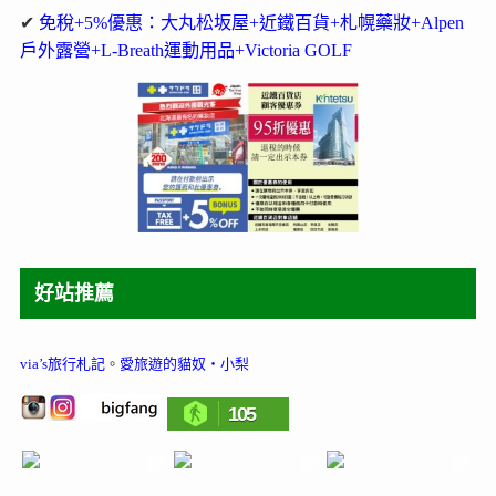
✔
免稅+5%優惠：大丸松坂屋+近鐵百貨+札幌藥妝+Alpen
戶外露營+L-Breath運動用品+Victoria GOLF
好站推薦
via’s旅行札記
。
愛旅遊的貓奴‧小梨
105