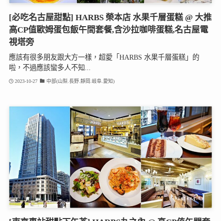
[必吃名古屋甜點] HARBS 榮本店 水果千層蛋糕 @ 大推
高CP值歐姆蛋包飯午間套餐,含沙拉咖啡蛋糕,名古屋電
視塔旁
應該有很多朋友跟大方一樣，超愛「HARBS 水果千層蛋糕」的
啦，不過應該蠻多人不知...
2023-10-27
中部(山梨.長野.靜岡.岐阜.愛知)