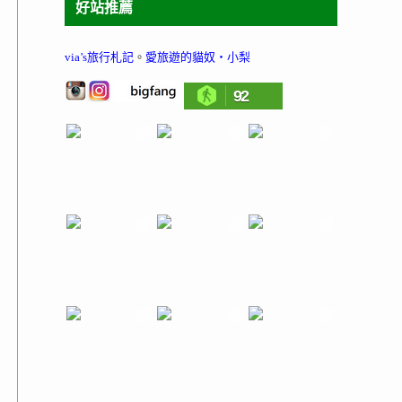
好站推薦
via’s旅行札記
。
愛旅遊的貓奴‧小梨
92