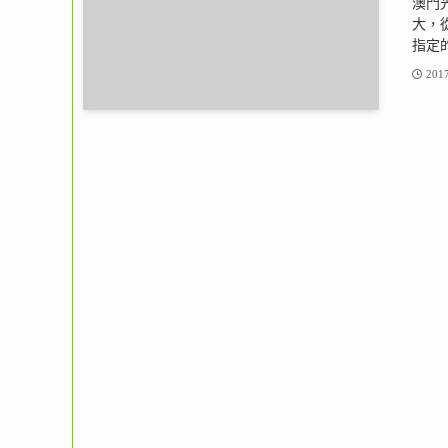
澳門光
大，
指定的
2017