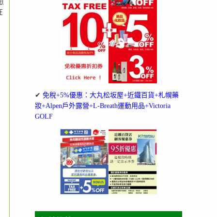
愈
在
✔
免稅+5%優惠：大丸松坂屋+近鐵百貨+札幌藥
妝+Alpen戶外露營+L-Breath運動用品+Victoria
GOLF