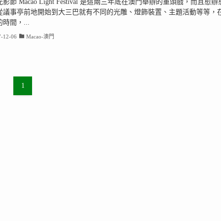
影節 Macao Light Festival 是這兩三年底在澳門舉辦的重頭戲，而且愈辦
從議事亭前地開始到大三巴就有不同的光雕、燈飾裝置、主題活動等等，
時間，...
-12-06
Macao-澳門
1