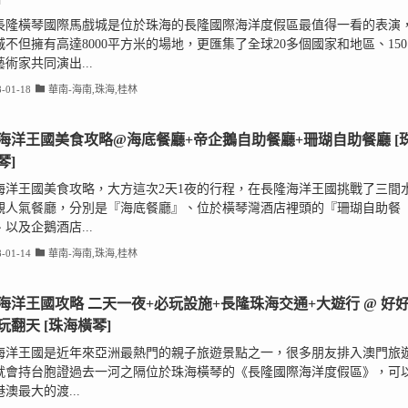
長隆橫琴國際馬戲城是位於珠海的長隆國際海洋度假區最值得一看的表演
城不但擁有高達8000平方米的場地，更匯集了全球20多個國家和地區、150
術家共同演出...
-01-18
華南-海南,珠海,桂林
海洋王國美食攻略@海底餐廳+帝企鵝自助餐廳+珊瑚自助餐廳 [
琴]
海洋王國美食攻略，大方這次2天1夜的行程，在長隆海洋王國挑戰了三間
觀人氣餐廳，分別是『海底餐廳』、位於橫琴灣酒店裡頭的『珊瑚自助餐
以及企鵝酒店...
-01-14
華南-海南,珠海,桂林
海洋王國攻略 二天一夜+必玩設施+長隆珠海交通+大遊行 @ 好
玩翻天 [珠海橫琴]
海洋王國是近年來亞洲最熱門的親子旅遊景點之一，很多朋友排入澳門旅
就會持台胞證過去一河之隔位於珠海橫琴的《長隆國際海洋度假區》，可
澳最大的渡...