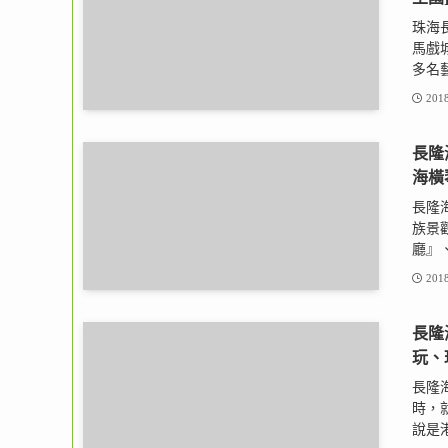
珠海
馬戲
多名藝
2018
長隆
海橫
長隆
族景
廳』、
2018
長隆
玩、
長隆
時，
說是港