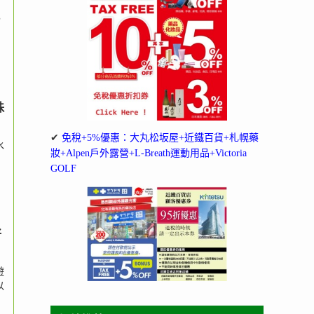
，
珠
✔
免稅+5%優惠：大丸松坂屋+近鐵百貨+札幌藥
水
妝+Alpen戶外露營+L-Breath運動用品+Victoria
GOLF
好
遊
以