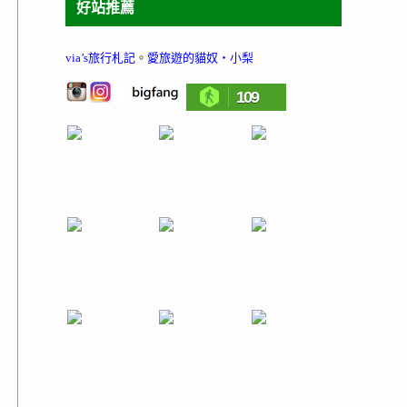
好站推薦
via’s旅行札記
。
愛旅遊的貓奴‧小梨
109