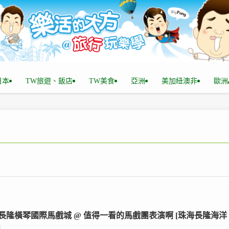
n日本
TW旅遊、飯店
TW美食
亞洲
美加紐澳非
歐洲
長隆橫琴國際馬戲城 @ 值得一看的馬戲團表演啊 [珠海長隆海洋
]