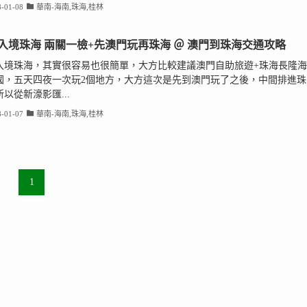
-01-08
華南-海南,珠海,桂林
入境珠海 兩關一檢+先澳門玩再珠海 ＠ 澳門到珠海交通攻略
入境珠海，其實很容易也很簡單，大方比較建議澳門自助旅遊+珠海長隆海
國，五天四夜一次玩2個地方，大方這次是先到澳門玩了之後，中間排進珠
以從新濠影匯...
-01-07
華南-海南,珠海,桂林
1