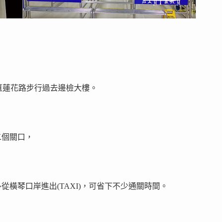
影匯蓮花路步行過去邊檢大樓。
二個關口，
橫琴口岸進出(TAXI)，可省下不少通關時間。