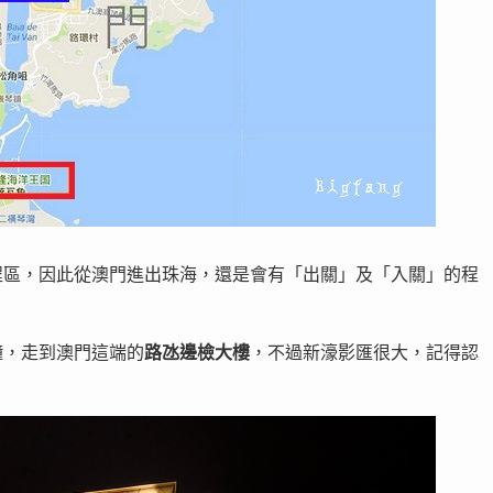
程區，因此從澳門進出珠海，還是會有「出關」及「入關」的程
鐘，走到澳門這端的
路氹邊檢大樓
，不過新濠影匯很大，記得認