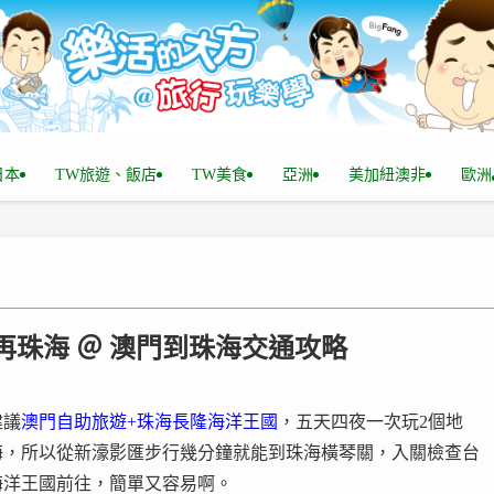
n日本
TW旅遊、飯店
TW美食
亞洲
美加紐澳非
歐洲
再珠海 ＠ 澳門到珠海交通攻略
建議
澳門自助旅遊+珠海長隆海洋王國
，五天四夜一次玩2個地
海，所以從新濠影匯步行幾分鐘就能到珠海橫琴關，入關檢查台
海洋王國前往，簡單又容易啊。