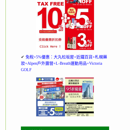
✔
免稅+5%優惠：大丸松坂屋+近鐵百貨+札幌藥
妝+Alpen戶外露營+L-Breath運動用品+Victoria
GOLF