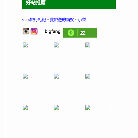
好站推薦
via’s旅行札記
。
愛旅遊的貓奴‧小梨
22