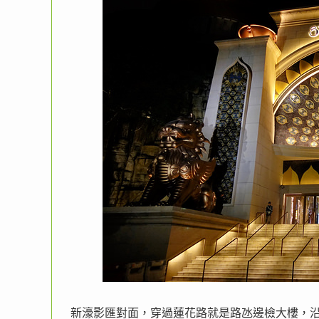
新濠影匯對面，穿過蓮花路就是路氹邊檢大樓，