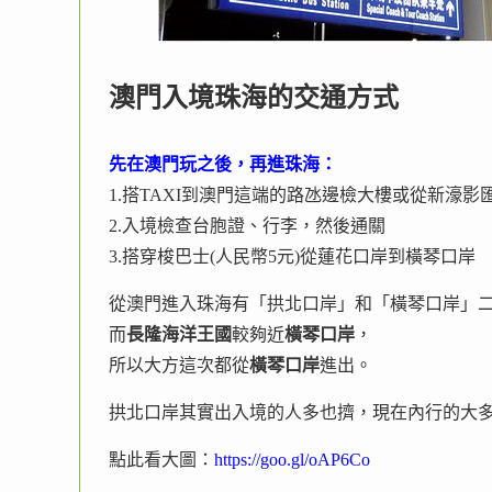
澳門入境珠海的交通方式
先在澳門玩之後，再進珠海：
1.搭TAXI到澳門這端的路氹邊檢大樓或從新濠
2.入境檢查台胞證、行李，然後通關
3.搭穿梭巴士(人民幣5元)從蓮花口岸到橫琴口岸
從澳門進入珠海有「拱北口岸」和「橫琴口岸」
而
長隆海洋王國
較夠近
橫琴口岸
，
所以大方這次都從
橫琴口岸
進出。
拱北口岸其實出入境的人多也擠，現在內行的大多從
點此看大圖：
https://goo.gl/oAP6Co