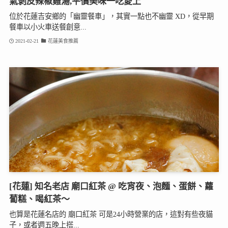
氣剝皮辣椒雞湯,平價美味一吃愛上
位於花蓮吉安鄉的「幽靈餐車」，其實一點也不幽靈 XD，從早期
餐車以小火車送餐創意...
2021-02-21
花蓮美食推薦
[花蓮] 知名老店 廟口紅茶 @ 吃宵夜、泡麵、蛋餅、蘿
蔔糕、喝紅茶～
也算是花蓮名店的 廟口紅茶 可是24小時營業的店，這對有些夜貓
子，或者週五晚上搭...