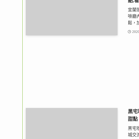
點,
宜蘭
啡廳
鬆，加
2020
黑宅
甜點
黑宅咖
城交