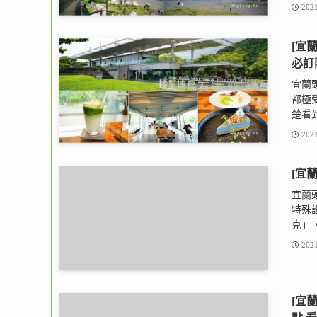
2021
[宜蘭
必訂
宜蘭頭
都極
楚看到
2021
[宜
宜蘭
特殊
克」，
2021
[宜