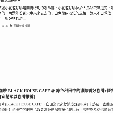
看看火車吧～
頭城小花徑咖啡是間挺特別的咖啡廳，小花徑咖啡位於大馬路跟鐵道旁，
內的一角還能看到火車來來去去的；白色簡約淡雅的風格，讓人不自覺放
上很好拍的環...
-10-23
宜蘭美食推薦
咖啡 BLACK HOUSE CAFE @ 綠色稻田中的濃醇香好咖啡+輕
 [宜蘭頭城咖啡推薦]
啡(BLACK HOUSE CAFE)，自開業以來就造成話題IG打卡熱點，宜蘭
流道附近稻田中間的黑色穀倉建築是咖啡館也是民宿，咖啡館風格也帶著