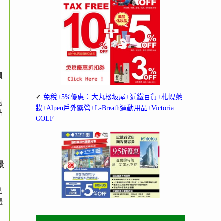
超
懶
✔
免稅+5%優惠：大丸松坂屋+近鐵百貨+札幌藥
的
妝+Alpen戶外露營+L-Breath運動用品+Victoria
點
GOLF
景
點
體