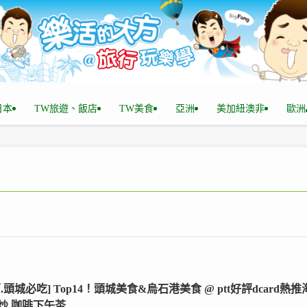
n日本
TW旅遊、飯店
TW美食
亞洲
美加紐澳非
歐洲
.頭城必吃] Top14！頭城美食&烏石港美食 @ ptt好評dcard熱推
炒,咖啡下午茶