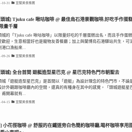
-10-31
宜蘭美食推薦
頭城] Tjuku cafe 啾咕咖啡 @ 最佳烏石港景觀咖啡,好吃手作蛋糕
限量千層
城的「Tjuku cafe 啾咕咖啡」以限量好吃的千層蛋糕出名，而且手作蛋
受歡迎，生意相當好也是寵物友善餐廳；加上與蘭博烏石港驛站共生，可
港口漁船來...
-09-26
宜蘭美食推薦
蘭頭城] 全台首間 遊艇造型星巴克 @ 星巴克特色門市朝聖去
頭城「遊艇造型星巴克」是首間以「遊艇」為設計理念的特色門市，不論
設計外觀跟咖啡廳內的空間，還真的有種身在其中的感覺，「頭城遊艇星
甫開幕就有...
-04-15
宜蘭美食推薦
蘭] 小花徑咖啡 @ 舒服的在鐵道旁白色簡約咖啡廳,喝杯咖啡享用