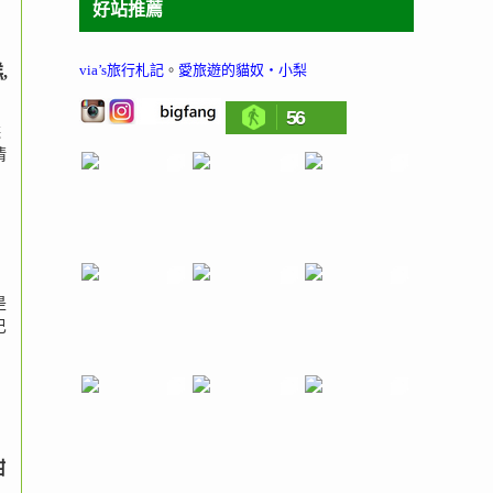
好站推薦
via’s旅行札記
。
愛旅遊的貓奴‧小梨
,
56
糕
清
是
巴
甜