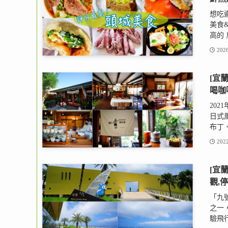
想吃
美食
高的 
2026
[宜
喝咖
20
日式
布丁、
2022
[宜
觀,
「九
之一
驗飛行