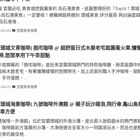
遍 宜蘭必吃 美食或挖掘厲害的 烏石港美食，這篇整理好的「Top14！頭城
&烏石港美食」一定要收！網羅網路熱搜的 頭城美食 評分最高 與討論度
烏石港海...
-03-03
宜蘭美食推薦
蘭頭城文青咖啡] 捌㡯咖啡 @ 超舒服日式木屋老宅庭園看火車,慵
啡,悠閒享用下午茶甜點
21年底開幕的「捌㡯咖啡」是近來宜蘭頭城熱門的特色咖啡廳，綠意庭園中
風格木屋老宅，有著慵懶緩慢的悠閒時光，加上店家的職人手沖咖啡、甜
手作蛋糕，...
-04-25
宜蘭美食推薦
蘭頭城海景咖啡] 九號咖啡外澳館 @ 親子玩沙踏浪,飛行傘,龜山島
停車方便
號咖啡－外澳館」位於宜蘭頭城的外澳沙灘，是北部人放假戲水的熱門景
，咖啡館前方寬廣的沙灘、大海很適合全家大小一同踏浪玩水，而且也是
傘的最佳地...