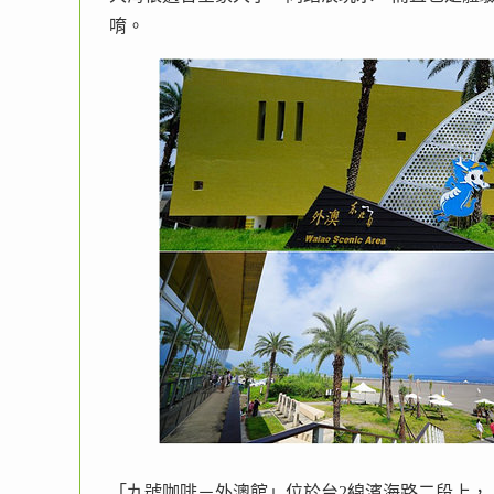
唷。
「九號咖啡－外澳館」位於台2線濱海路二段上，