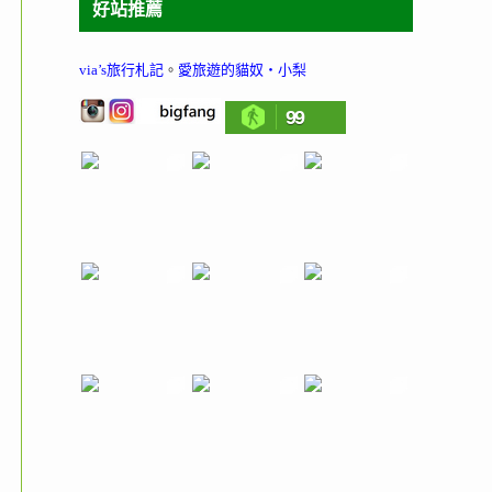
好站推薦
via’s旅行札記
。
愛旅遊的貓奴‧小梨
99