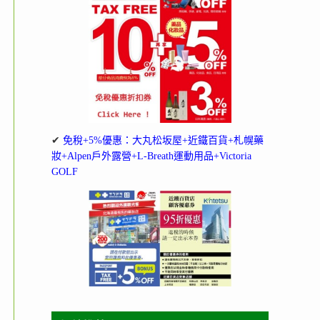
✔
免稅+5%優惠：大丸松坂屋+近鐵百貨+札幌藥
妝+Alpen戶外露營+L-Breath運動用品+Victoria
GOLF