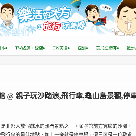
n日本
TW旅遊、飯店
TW美食
亞洲
美加紐澳非
歐洲
館 @ 親子玩沙踏浪,飛行傘,龜山島景觀,停
，是北部人放假戲水的熱門景點之一，咖啡館前方寬廣的沙灘、
驗飛行傘的最佳地點，加上一旁就是停車場，假日可是一位難求