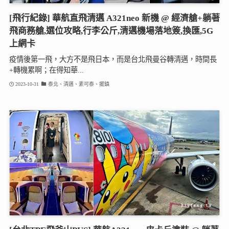
[飛行紀錄] 華航直飛清邁 A321neo 新機 @ 經濟艙+躺著
飛商務艙,選位攻略,行李公斤,清邁機場落地簽,換匯,5G
上網卡
疫情後第一飛，大方不是飛日本，而是台北飛曼谷轉清邁，時間長
+轉機累啊；在得知華...
2023-10-31
泰北、清邁、素可泰、擺鎮