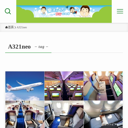
首頁
A321neo
A321neo
– tag –