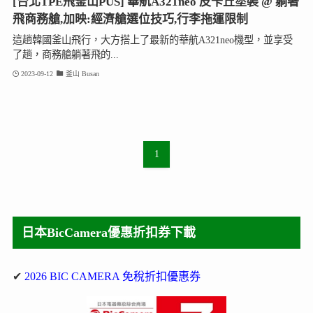
[台北TPE飛釜山PUS] 華航A321neo 皮卡丘塗裝 @ 躺著
飛商務艙,加映:經濟艙選位技巧,行李拖運限制
這趟韓國釜山飛行，大方搭上了最新的華航A321neo機型，並享受
了趟，商務艙躺著飛的...
2023-09-12
釜山 Busan
1
日本BicCamera優惠折扣券下載
✔
2026 BIC CAMERA 免稅折扣優惠券