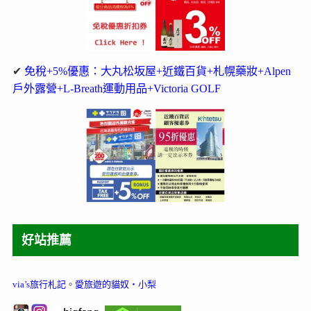
✔
免稅+5%優惠：大丸松坂屋+近鐵百貨+札幌藥妝+Alpen
戶外露營+L-Breath運動用品+Victoria GOLF
好站推薦
via’s旅行札記
。
愛旅遊的貓奴‧小梨