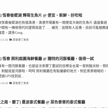
東] 恆春後壁湖 輝哥生魚片 @ 便宜、新鮮、好吃啦
東恆春後壁湖也有個漁港，漁港市場裏有一間便宜大碗的生魚片 遠遠看過
中間有一棟很現代的建築就是了….. 補充：這間有人反應，目前可能服務
意，請多Goog...
-11-02
屏東墾丁美食
東] 恆春 照利庭園海鮮餐廳 @ 獨特的河豚餐廳，值得一試
春有一間河豚餐廳，也是這次來墾丁要試的目標全台第一家刺鮭米粉，照
，刺鮭就是河豚啦，呵呵 照利餐廳在有點偏僻的地方，附近黑黑暗暗的，
過GPS找到這...
-10-29
屏東墾丁美食
境之南‧墾丁] 曼波泰式餐廳 @ 菜色普普的泰式餐廳