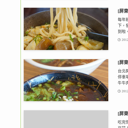
[屏
每年
下，
到啦。
2012
[屏
台北
停車
牛牛肉
2012
[屏
吃完