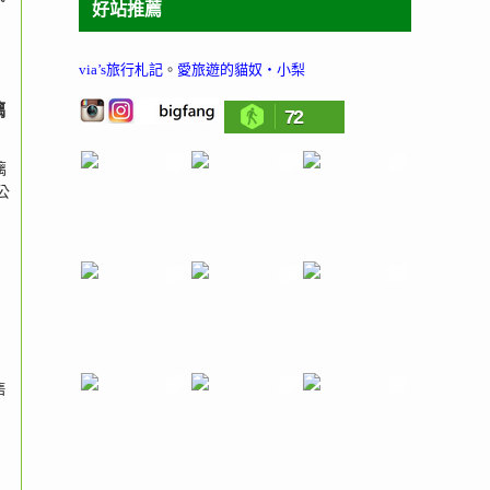
好站推薦
via’s旅行札記
。
愛旅遊的貓奴‧小梨
璃
72
璃
公
售