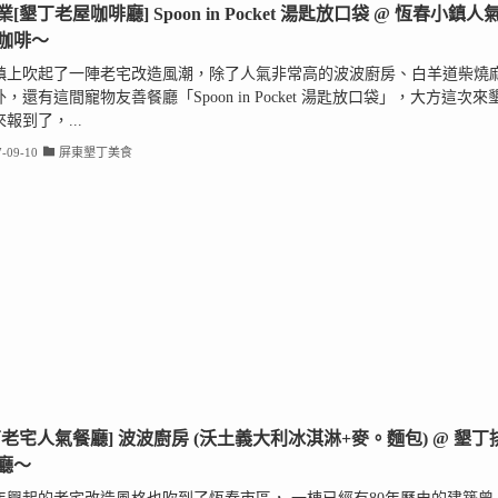
[墾丁老屋咖啡廳] Spoon in Pocket 湯匙放口袋 @ 恆春小鎮人
咖啡～
鎮上吹起了一陣老宅改造風潮，除了人氣非常高的波波廚房、白羊道柴燒
，還有這間寵物友善餐廳「Spoon in Pocket 湯匙放口袋」，大方這次來
報到了，...
-09-10
屏東墾丁美食
丁老宅人氣餐廳] 波波廚房 (沃土義大利冰淇淋+麥。麵包) @ 墾丁
廳～