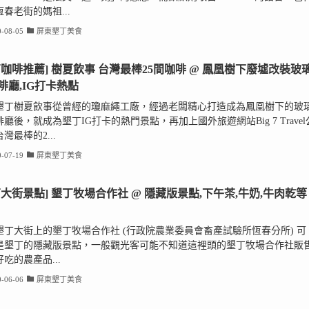
春老街的媽祖...
-08-05
屏東墾丁美食
丁咖啡推薦] 樹夏飲事 台灣最棒25間咖啡 @ 鳳凰樹下廢墟改裝玻
啡廳,IG打卡熱點
墾丁樹夏飲事從曾經的瓊麻繩工廠，經過老闆精心打造成為鳳凰樹下的玻
廳後，就成為墾丁IG打卡的熱門景點，再加上國外旅遊網站Big 7 Travel
灣最棒的2...
-07-19
屏東墾丁美食
丁大街景點] 墾丁牧場合作社 @ 隱藏版景點,下午茶,牛奶,牛肉乾等
墾丁大街上的墾丁牧場合作社 (行政院農業委員會畜產試驗所恆春分所) 可
是墾丁的隱藏版景點，一般觀光客可能不知道這裡頭的墾丁牧場合作社販
吃的農產品...
-06-06
屏東墾丁美食