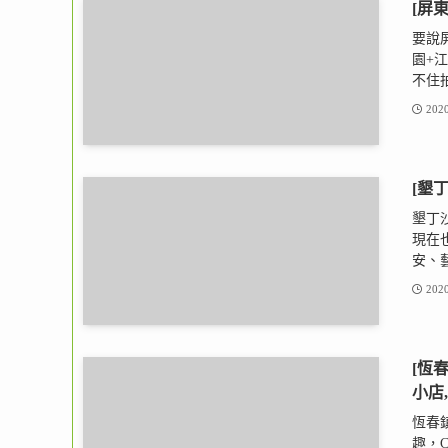
[屏
要說
園+
不住拍
2020
[墾丁
墾丁沙
現在
安、藝
2020
[恆
小店
恆春鎮
趣，C