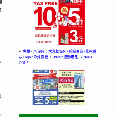
啡
庭
✔
免稅+5%優惠：大丸松坂屋+近鐵百貨+札幌藥
妝+Alpen戶外露營+L-Breath運動用品+Victoria
李
GOLF
點
代