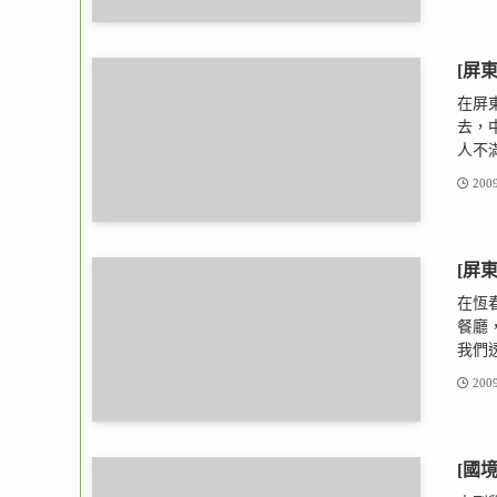
[屏
在屏
去，
人不滿
2009
[屏
在恆
餐廳
我們透
2009
[國