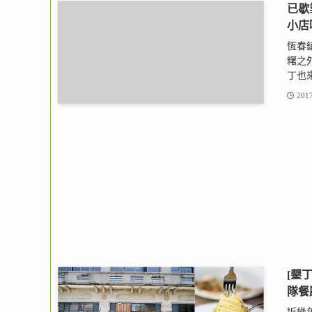
已歇業
小店
恆春
糬之外
丁也來
2017
[墾
隊餐