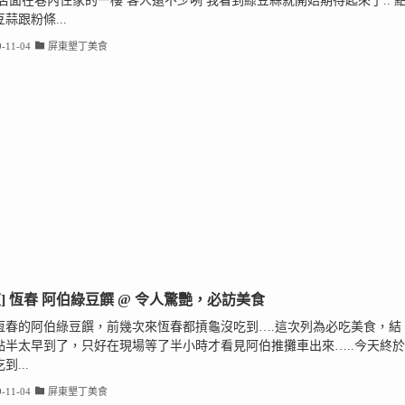
 店面在巷內住家的一樓 客人還不少咧 我看到綠豆蒜就開始期待起來了.. 
蒜跟粉條...
-11-04
屏東墾丁美食
東] 恆春 阿伯綠豆饌 @ 令人驚艷，必訪美食
恆春的阿伯綠豆饌，前幾次來恆春都摃龜沒吃到….這次列為必吃美食，結
點半太早到了，只好在現場等了半小時才看見阿伯推攤車出來…..今天終於
到...
-11-04
屏東墾丁美食