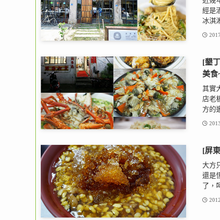
近幾
經是
冰淇淋
2017
[墾
美食
其實
店老
方的邀
2013
[屏
大方
還是
了，呵
2012