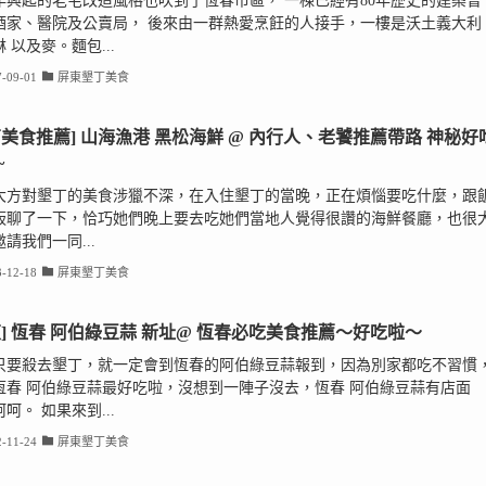
年興起的老宅改造風格也吹到了恆春市區， 一棟已經有80年歷史的建築曾
酒家、醫院及公賣局， 後來由一群熱愛烹飪的人接手，一樓是沃土義大利
 以及麥。麵包...
-09-01
屏東墾丁美食
丁美食推薦] 山海漁港 黑松海鮮 @ 內行人、老饕推薦帶路 神秘好
~
大方對墾丁的美食涉獵不深，在入住墾丁的當晚，正在煩惱要吃什麼，跟
板聊了一下，恰巧她們晚上要去吃她們當地人覺得很讚的海鮮餐廳，也很
請我們一同...
-12-18
屏東墾丁美食
東] 恆春 阿伯綠豆蒜 新址@ 恆春必吃美食推薦～好吃啦～
只要殺去墾丁，就一定會到恆春的阿伯綠豆蒜報到，因為別家都吃不習慣
恆春 阿伯綠豆蒜最好吃啦，沒想到一陣子沒去，恆春 阿伯綠豆蒜有店面
呵。 如果來到...
-11-24
屏東墾丁美食