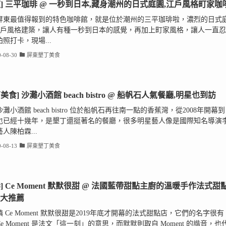
東] 三平珈琲 @ 一秒到日本,藏身潮州的日式庭園,江戶風格町家咖
屏東最值得報到的特色咖啡館，就是位於潮州的三平珈琲啦，濃烈的日式
江戶風格建築，讓人有種一秒到日本的感覺，再加上町家風格，讓人一直忍
照打卡，現場...
-08-30
屏東墾丁美食
美食] 沙灘小酒館 beach bistro @ 船帆石人氣餐廳,明星也到訪
灘小酒館 beach bistro 位於船帆石再往南一點的香蕉灣，從2008年開幕到
也已經十幾年，是墾丁還挺著名的餐廳，很多明星藝人像是國際知名導演
人陳柏霖...
-08-13
屏東墾丁美食
春] Ce Moment 默默很甜 @ 法國藍帶甜點主廚的溫暖手作法式甜
,大推薦
 Ce Moment 默默很甜是2019年底才開幕的法式甜點店，它們的名字很有
e Moment 是法文「這一刻」的意思，而默默則取自 Moment 的諧音，也