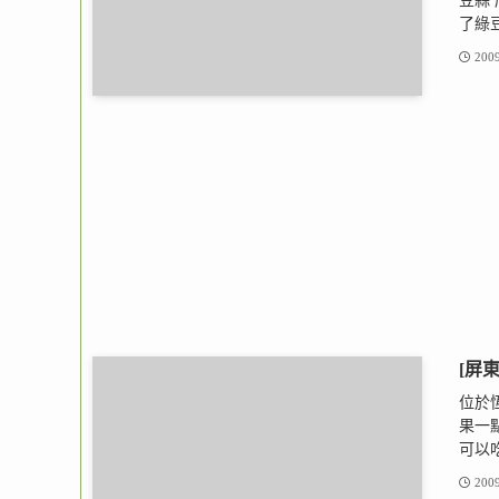
豆蒜
了綠豆
2009
[屏
位於
果一
可以吃
2009