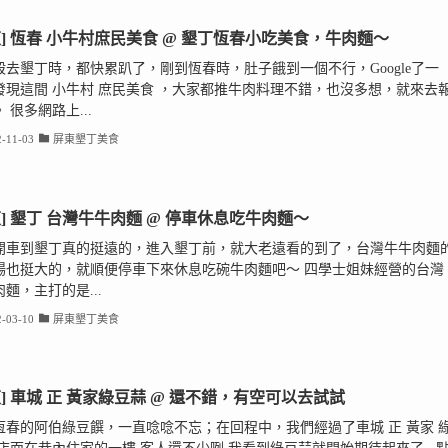
東] 恆春 小牛村庶民美食 @ 墾丁恆春小吃美食，牛肉麵～
殺去墾丁時，都快累趴了，剛到恆春時，肚子餓到一個不行，Google了一
發現這間 小牛村 庶民美食 ，大家都推牛肉料理不錯，也沒多想，就來去
 很多網路上...
-11-03
屏東墾丁美食
東] 墾丁 台灣牛牛肉麵 @ 停車休息吃牛肉麵～
開車到墾丁真的挺遠的，進入墾丁前，就大老遠看的到了，台灣牛牛肉麵
場也挺大的，就順便停車下來休息吃碗牛肉麵吧～ 四學士姐妹經營的台灣
麵，主打的是...
-03-10
屏東墾丁美食
東] 車城 正 黃家綠豆蒜 @ 還不錯，有空可以去試試
恆春的阿伯綠豆饌，一直唸唸不忘；在回程中，我們經過了車城 正 黃家 