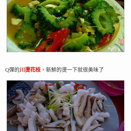
Q彈的
川燙花枝
，新鮮的燙一下就很美味了