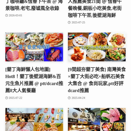
丁咖啡廳&恆春下午茶 @ 海
人推薦美食21間 ＠ 恆春午
景咖啡,老宅,廢墟風全收錄
餐晚餐,銅板小吃美食,老街
咖啡下午茶,後壁湖海鮮
2026-03-01
2025-07-25
[墾丁海鮮懶人包地圖]
[9間超夯墾丁美食] 南灣美食
Hot8！墾丁後壁湖海鮮&百
×墾丁大街必吃×船帆石美食
元生魚片推薦 @ ptt/dcard推
大集合 @ 食尚玩家,ptt好評
薦8大人氣餐廳
dcard推薦
2025-07-22
2025-04-24