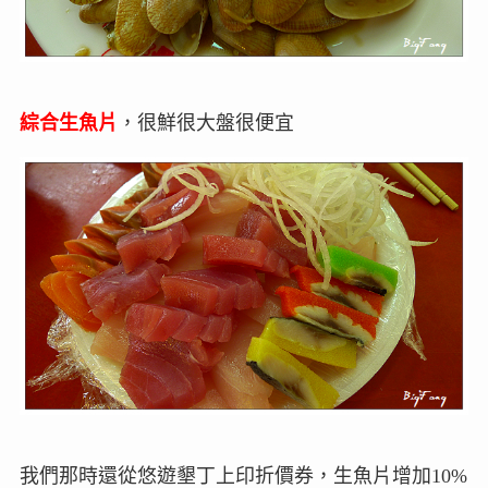
綜合生魚片
，很鮮很大盤很便宜
我們那時還從悠遊墾丁上印折價券，生魚片增加10%