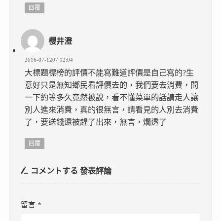
回覆
櫻井澄
2016-07-1207:12:04
大標題標榜的評價不能寫難道評價是自己寫的?生
意好只是無知鄉民看評價去的，我們要去消費，問
一下約等多久竟然被說，看不懂菜單的話請走人讓
別人進來消費，真的很無言，請看見的人別去消費
了，要送錢還被趕了出來，無言，爛透了
回覆
コメントする
發表評論
留言
*