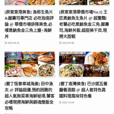
[屏東東港美食] 漁郎生魚片
[屏東東港華僑市場No.1] 王
&握壽司專門店 必吃指南評
匠黑鮪魚生魚片 @ 超驚豔!
論 @ 華僑市場排隊美食,必
老饕必吃黑鮪魚金三角,握壽
嚐黑鮪魚金三角上腹+海鮮
司,海鮮丼飯,超甜美干貝,現
丼
撈大甜蝦
2025-03-16
2025-03-08
[墾丁恆春車城海產] 田中漁
[墾丁南灣美食] 巴沙諾瓦餐
夫 @ 評論超優,預約困難的
廳餐酒館 @ 超人氣特色異
超人氣無菜單海鮮秘境,饕客
國料理風味特色餐
必嚐現撈海鮮與銷魂燉飯全
2022-12-04
攻略