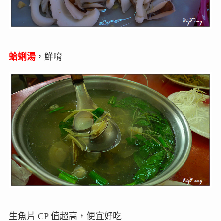
蛤蜊湯
，鮮唷
生魚片 CP 值超高，便宜好吃