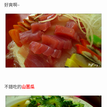
好爽啊~
不錯吃的
山苦瓜