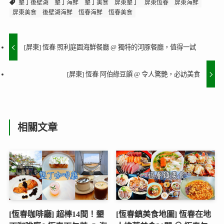
墾丁後壁湖
墾丁海鮮
墾丁美食
屏東墾丁
屏東恆春
屏東海鮮
屏東美食
後壁湖海鮮
恆春海鮮
恆春美食
[屏東] 恆春 照利庭園海鮮餐廳 @ 獨特的河豚餐廳，值得一試
[屏東] 恆春 阿伯綠豆饌 @ 令人驚艷，必訪美食
相關文章
[恆春咖啡廳] 超棒14間！墾
[恆春鎮美食地圖] 恆春在地