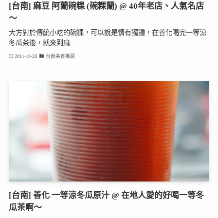
[台南] 麻豆 阿蘭碗粿 (碗粿蘭) @ 40年老店、人氣名店
～
大方對於傳統小吃的碗粿，可以說是情有獨鍾，在善化喝完一等涼
冬瓜茶後，就來到麻...
2011-10-28
台南美食推薦
[台南] 善化 一等涼冬瓜原汁 @ 在地人愛的好喝一等冬
瓜茶啊～