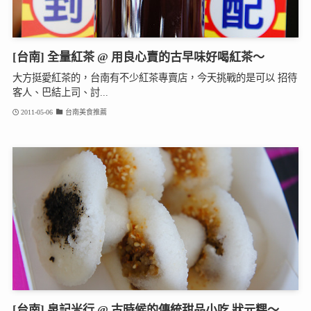
[台南] 全量紅茶 @ 用良心賣的古早味好喝紅茶～
大方挺愛紅茶的，台南有不少紅茶專賣店，今天挑戰的是可以 招待
客人、巴結上司、討...
2011-05-06
台南美食推薦
[台南] 泉記米行 @ 古時候的傳統甜品小吃 狀元粿～