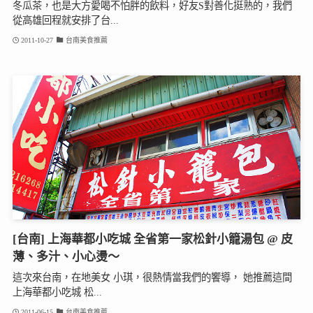
冬瓜茶，也是大方愛喝不怕胖的飲料，好友S對善化挺熟的，我們
從高雄回程就安排了台...
2011-10-27
台南美食推薦
[台南] 上海華都小吃城 全省第一家松針小籠湯包 @ 皮
薄、多汁、小心燙～
這次來台南，在地美女 小琪，很熱情當我們的饗導， 她推薦這間
上海華都小吃城 松...
2011-06-15
台南美食推薦