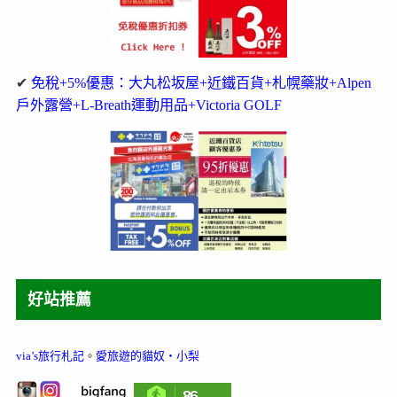
✔
免稅+5%優惠：大丸松坂屋+近鐵百貨+札幌藥妝+Alpen
戶外露營+L-Breath運動用品+Victoria GOLF
好站推薦
via’s旅行札記
。
愛旅遊的貓奴‧小梨
86