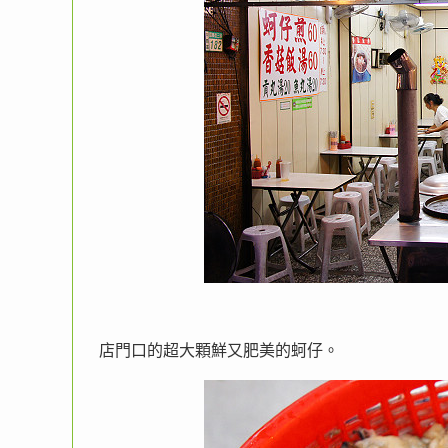
店門口的超大顆鮮又肥美的蚵仔。