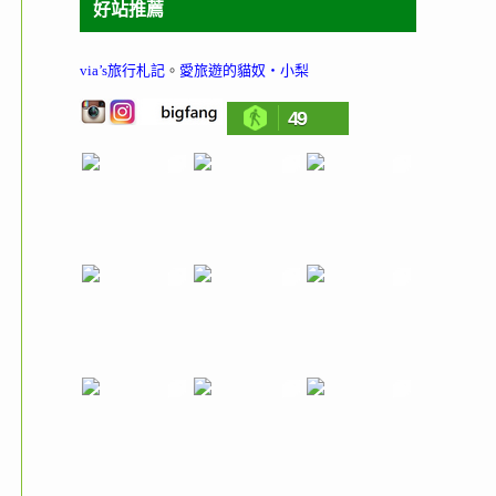
好站推薦
via’s旅行札記
。
愛旅遊的貓奴‧小梨
49