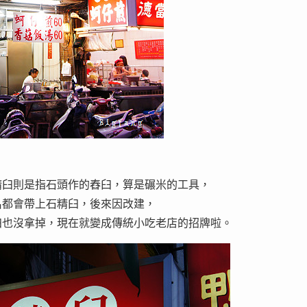
精臼則是指石頭作的舂臼，算是碾米的工具，
名都會帶上石精臼，後來因改建，
臼也沒拿掉，現在就變成傳統小吃老店的招牌啦。