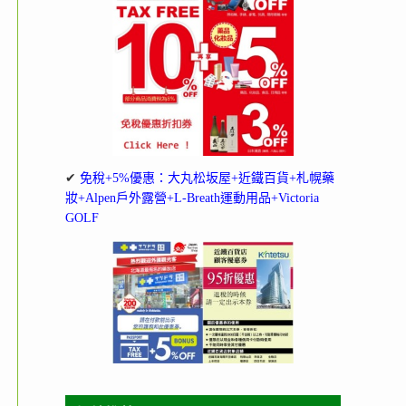
✔
免稅+5%優惠：大丸松坂屋+近鐵百貨+札幌藥
妝+Alpen戶外露營+L-Breath運動用品+Victoria
GOLF