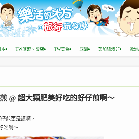
n日本
TW旅遊、飯店
TW美食
亞洲
美加紐澳非
歐洲
仔煎 @ 超大顆肥美好吃的虸仔煎啊～
蚵仔煎更是讚啊，
好吃啊～