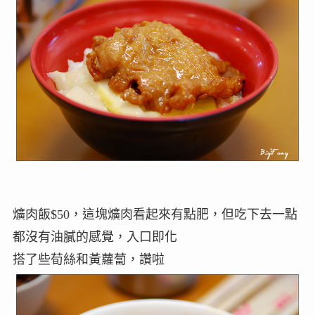
爌肉飯$50，這塊爌肉看起來有點肥，但吃下去一點
都沒有油膩的感覺，入口即化
搭了些荀絲和黃蘿蔔，讚啦