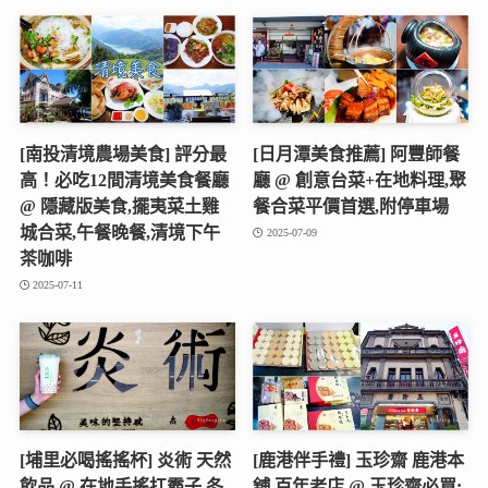
[南投清境農場美食] 評分最
[日月潭美食推薦] 阿豐師餐
高！必吃12間清境美食餐廳
廳 @ 創意台菜+在地料理,聚
@ 隱藏版美食,擺夷菜土雞
餐合菜平價首選,附停車場
城合菜,午餐晚餐,清境下午
2025-07-09
茶咖啡
2025-07-11
[埔里必喝搖搖杯] 炎術 天然
[鹿港伴手禮] 玉珍齋 鹿港本
飲品 @ 在地手搖扛霸子,冬
舖 百年老店 @ 玉珍齋必買: