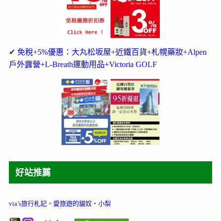
✔
免稅+5%優惠：大丸松坂屋+近鐵百貨+札幌藥妝+Alpen
戶外露營+L-Breath運動用品+Victoria GOLF
好站推薦
via’s旅行札記
。
愛旅遊的貓奴‧小梨