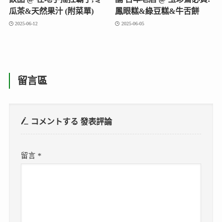
瓜茶&天然果汁 (附菜單)
鳳眼糕&綠豆糕&牛舌餅
2025-06-12
2025-06-05
留言區
コメントする
發表評論
留言
*