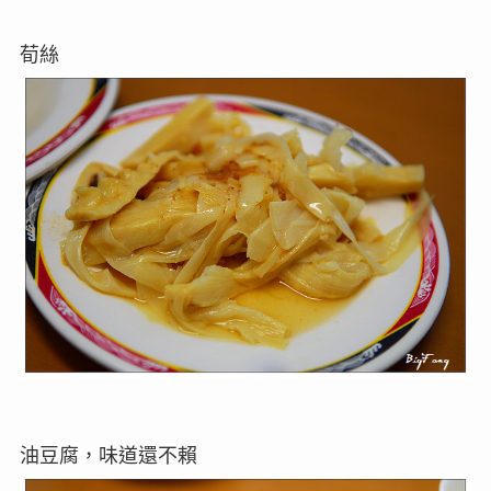
荀絲
油豆腐，味道還不賴