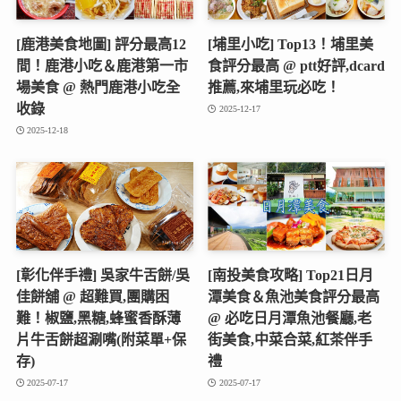
[鹿港美食地圖] 評分最高12
[埔里小吃] Top13！埔里美
間！鹿港小吃＆鹿港第一市
食評分最高 @ ptt好評,dcard
場美食 @ 熱門鹿港小吃全
推薦,來埔里玩必吃！
收錄
2025-12-17
2025-12-18
[彰化伴手禮] 吳家牛舌餅/吳
[南投美食攻略] Top21日月
佳餅舖 @ 超難買,團購困
潭美食＆魚池美食評分最高
難！椒鹽,黑糖,蜂蜜香酥薄
@ 必吃日月潭魚池餐廳,老
片牛舌餅超涮嘴(附菜單+保
街美食,中菜合菜,紅茶伴手
存)
禮
2025-07-17
2025-07-17