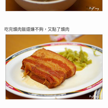
吃完爌肉飯還嫌不夠，又點了爌肉