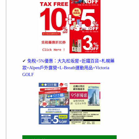
✔
免稅+5%優惠：大丸松坂屋+近鐵百貨+札幌藥
妝+Alpen戶外露營+L-Breath運動用品+Victoria
GOLF