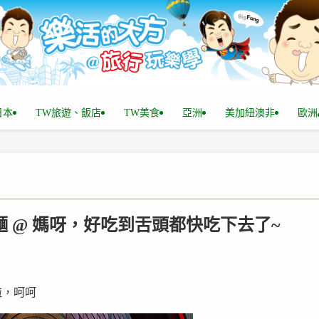
n日本
TW旅遊、飯店
TW美食
亞洲
美加紐澳非
歐洲
拉麵 @ 媽呀，好吃到舌頭都快吃下去了~
啦，呵呵