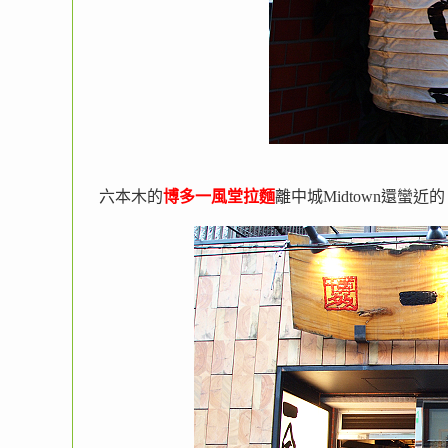
六本木的
博多一風堂拉麵
離中城Midtown還蠻