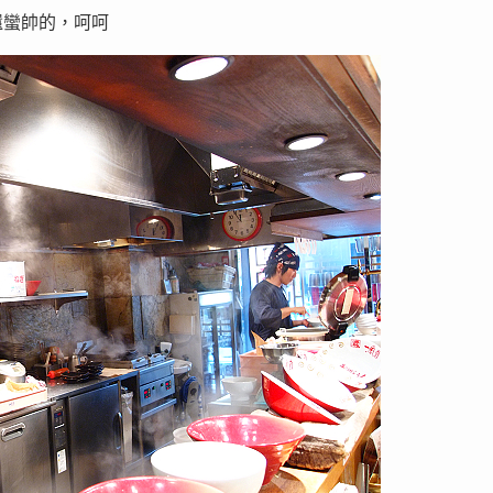
還蠻帥的，呵呵