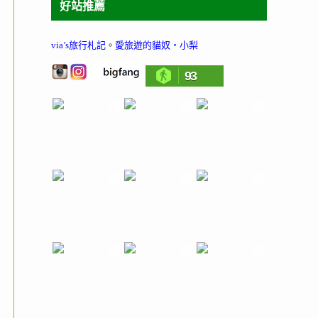
好站推薦
via’s旅行札記
。
愛旅遊的貓奴‧小梨
93