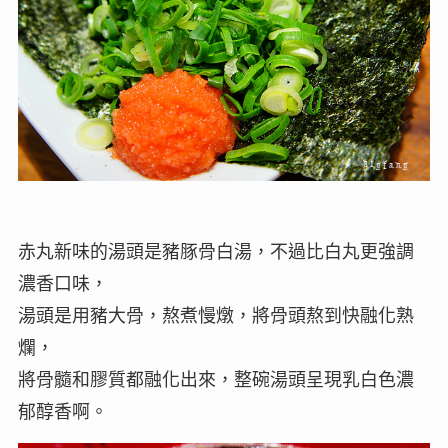
赤丸新味的湯頭是豬豚骨白湯，不過比白丸更強調
濃香口味，
湯頭是用豬大骨，熬煮慢燉，將骨頭熬到快融化熟
爛，
將骨髓和膠質都融化出來，整碗湯頭呈現乳白色濃
郁醇香啊。