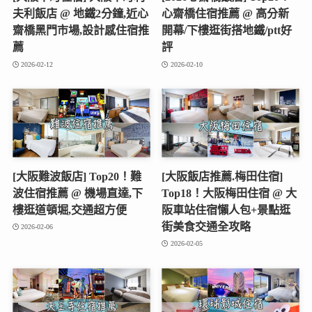
夫利飯店 @ 地鐵2分鐘,近心
心齋橋住宿推薦 @ 高分新
齋橋黑門市場,設計感住宿推
開幕/下樓逛街搭地鐵/ptt好
薦
評
2026-02-12
2026-02-10
[大阪難波飯店] Top20！難
[大阪飯店推薦.梅田住宿]
波住宿推薦 @ 機場直達,下
Top18！大阪梅田住宿 @ 大
樓逛道頓堀,交通超方便
阪車站住宿懶人包+景點逛
街美食交通全攻略
2026-02-06
2026-02-05