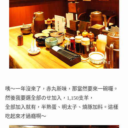
咦～一年沒來了，赤丸新味，那當然要來一碗囉。
然後我要選全部のせ加入，1,150支羊，
全部加入就有，半熟蛋、明太子、燒豚加料。這樣
吃起來才過癮啊～