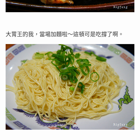
大胃王的我，當場加麵啦～這頓可是吃撐了啊。