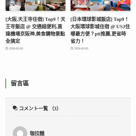
[大阪.天王寺住宿] Top9！天
[日本環球影城飯店] Top9！
王寺飯店 @ 交通超便利,直
大阪環球影城住宿 @ USJ住
達機場京阪神,美食購物景點
哪最方便？ptt推薦,更省時
全搞定
省力！
2026-02-05
2026-02-05
留言區
コメント一覧
（3）
咖拉麵