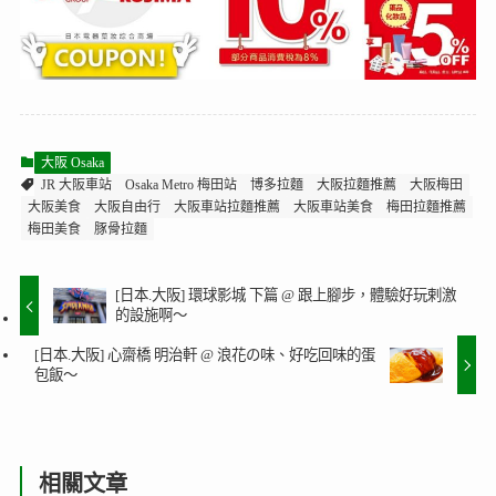
大阪 Osaka
JR 大阪車站
Osaka Metro 梅田站
博多拉麵
大阪拉麵推薦
大阪梅田
大阪美食
大阪自由行
大阪車站拉麵推薦
大阪車站美食
梅田拉麵推薦
梅田美食
豚骨拉麵
[日本.大阪] 環球影城 下篇 @ 跟上腳步，體驗好玩剌激
的設施啊～
[日本.大阪] 心齋橋 明治軒 @ 浪花の味、好吃回味的蛋
包飯～
相關文章