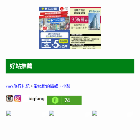
好站推薦
via’s旅行札記
。
愛旅遊的貓奴‧小梨
74