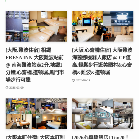
[大阪.難波住宿] 相鐵
[大阪.心齋橋住宿] 大阪難波
FRESA INN 大阪難波站前
海茵娜機器人飯店 @ CP值
@ 南海難波站走2分,地鐵1
高,輕鬆步行逛美國村&心齋
分鐘,心齋橋,道頓堀,黑門市
橋&難波&道頓堀
場步行可達
2026-02-14
2026-03-09
[大阪本町住宿] 大阪本町利
[2026心齋橋飯店] Top20！