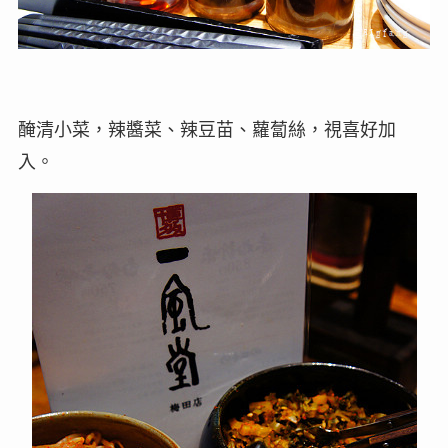
醃清小菜，辣醬菜、辣豆苗、蘿蔔絲，視喜好加
入。