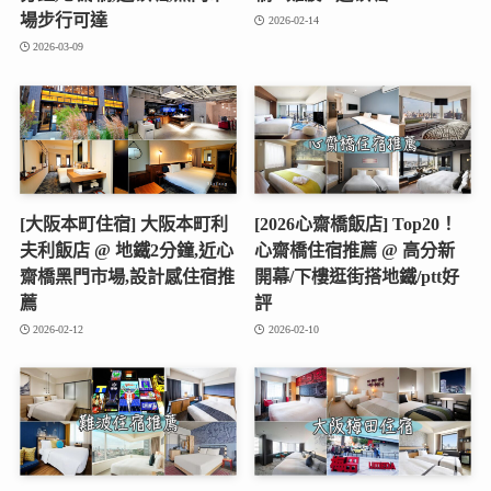
場步行可達
2026-02-14
2026-03-09
[大阪本町住宿] 大阪本町利
[2026心齋橋飯店] Top20！
夫利飯店 @ 地鐵2分鐘,近心
心齋橋住宿推薦 @ 高分新
齋橋黑門市場,設計感住宿推
開幕/下樓逛街搭地鐵/ptt好
薦
評
2026-02-12
2026-02-10