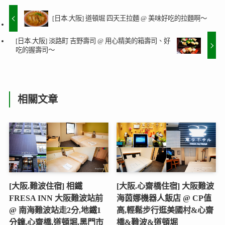
[日本.大阪] 道頓堀 四天王拉麵 @ 美味好吃的拉麵啊～
[日本.大阪] 淡路町 吉野壽司 @ 用心精美的箱壽司、好
吃的握壽司～
相關文章
[大阪.難波住宿] 相鐵
[大阪.心齋橋住宿] 大阪難波
FRESA INN 大阪難波站前
海茵娜機器人飯店 @ CP值
@ 南海難波站走2分,地鐵1
高,輕鬆步行逛美國村&心齋
分鐘,心齋橋,道頓堀,黑門市
橋&難波&道頓堀