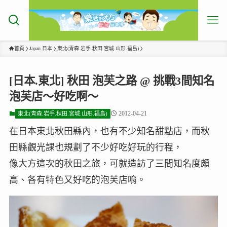
首頁
Japan 日本
東北(青森.岩手.秋田.宮城.山形.福島)
[日本.東北] 秋田 泡芙之路 @ 挑戰3間知名
泡芙店～好吃啊～
2012-04-21
東北(青森.岩手.秋田.宮城.山形.福島)
在日本東北秋田縣內，也有不少知名甜點店，而秋
田縣觀光課也規劃了不少好吃好玩的行程，
像大方這次的秋田之旅，可就造訪了三間知名度頗
高、各有特色又好吃的泡芙店唷。