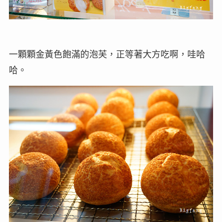
一顆顆金黃色飽滿的泡芙，正等著大方吃啊，哇哈
哈。