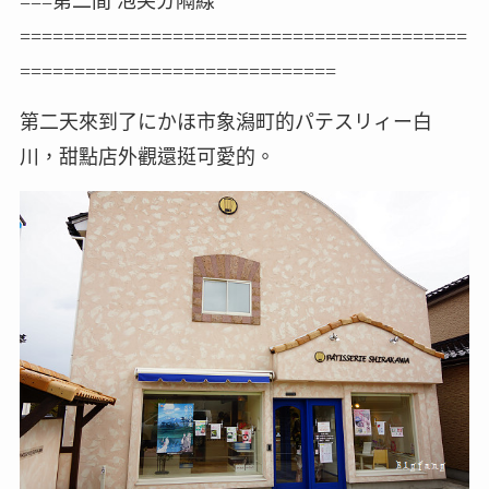
===第二間 泡芙分隔線
=========================================
=============================
第二天來到了にかほ市象潟町的パテスリィー白
川，甜點店外觀還挺可愛的。