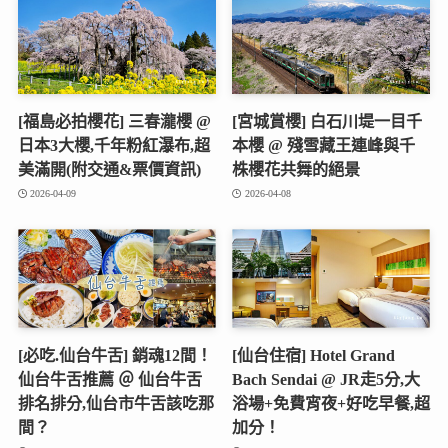
[福島必拍櫻花] 三春瀧櫻 @
[宮城賞櫻] 白石川堤一目千
日本3大櫻,千年粉紅瀑布,超
本櫻 @ 殘雪藏王連峰與千
美滿開(附交通&票價資訊)
株櫻花共舞的絕景
2026-04-09
2026-04-08
[必吃.仙台牛舌] 銷魂12間！
[仙台住宿] Hotel Grand
仙台牛舌推薦 ＠ 仙台牛舌
Bach Sendai @ JR走5分,大
排名排分,仙台市牛舌該吃那
浴場+免費宵夜+好吃早餐,超
間？
加分！