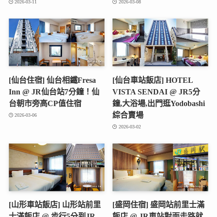
2026-03-11
2026-03-08
[仙台住宿] 仙台相鐵Fresa
[仙台車站飯店] HOTEL
Inn @ JR仙台站7分鐘！仙
VISTA SENDAI @ JR5分
台朝市旁高CP值住宿
鐘,大浴場,出門逛Yodobashi
綜合賣場
2026-03-06
2026-03-02
[山形車站飯店] 山形站前里
[盛岡住宿] 盛岡站前里士滿
士滿飯店 @ 步行5分到JR,
飯店 @ JR車站對面走路就