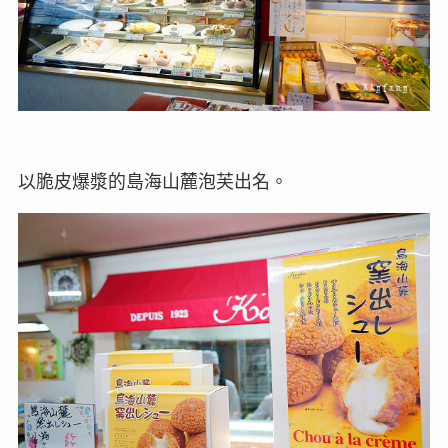
以脆皮爆漿的島海山麓泡芙出名。