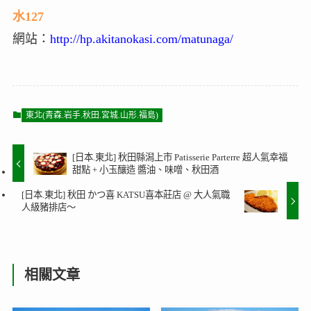
水127
網站：
http://hp.akitanokasi.com/matunaga/
東北(青森.岩手.秋田.宮城.山形.福島)
[日本.東北] 秋田縣潟上市 Patisserie Parterre 超人氣幸福
甜點 + 小玉釀造 醬油、味噌、秋田酒
[日本.東北] 秋田 かつ喜 KATSU喜本莊店 @ 大人氣職
人級豬排店～
相關文章