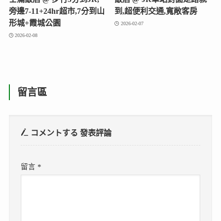
旁邊7-11+24hr超市,7分到山
到,超便利交通,寬敞客房
形城+霞城公園
2026-02-07
2026-02-08
留言區
コメントする
發表評論
留言
*