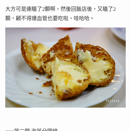
大方可是連瞌了2顆啊，然後回飯店後，又瞌了2
顆，顧不得爆血管也要吃啦，哇哈哈。