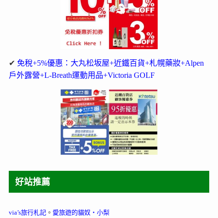
✔
免稅+5%優惠：大丸松坂屋+近鐵百貨+札幌藥妝+Alpen
戶外露營+L-Breath運動用品+Victoria GOLF
好站推薦
via’s旅行札記
。
愛旅遊的貓奴‧小梨