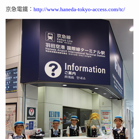
京急電鐵：
http://www.haneda-tokyo-access.com/tc/