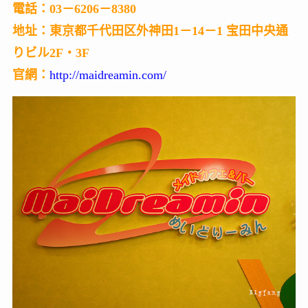
電話：03－6206－8380
地址：東京都千代田区外神田1－14－1 宝田中央通
りビル2F・3F
官網：
http://maidreamin.com/