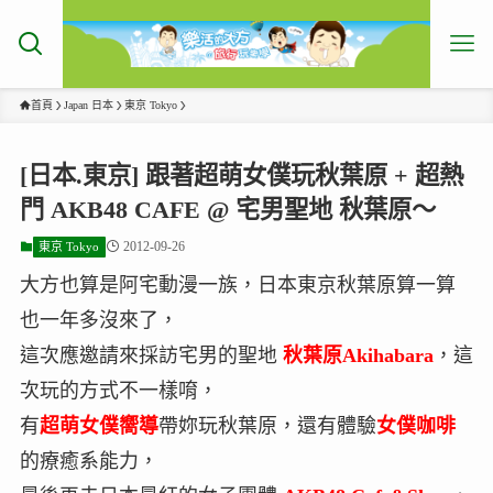
首頁
Japan 日本
東京 Tokyo
[日本.東京] 跟著超萌女僕玩秋葉原 + 超熱
門 AKB48 CAFE @ 宅男聖地 秋葉原～
2012-09-26
東京 Tokyo
大方也算是阿宅動漫一族，日本東京秋葉原算一算
也一年多沒來了，
這次應邀請來採訪宅男的聖地
秋葉原
Akihabara
，這
次玩的方式不一樣唷，
有
超萌女僕嚮導
帶妳玩秋葉原，還有體驗
女僕咖啡
的療癒系能力，