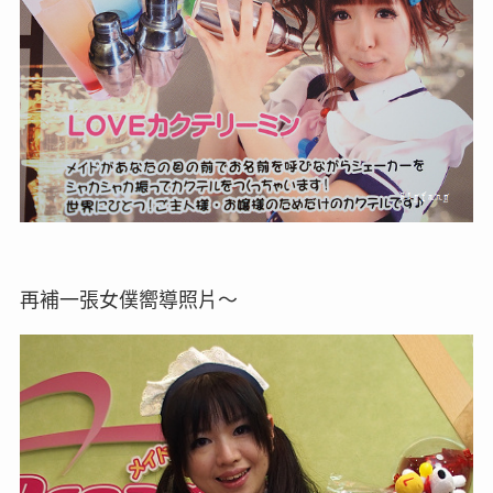
再補一張女僕嚮導照片～