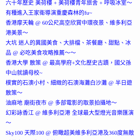
六十年歷史 美荷樓 + 美荷樓青年旅舍 + 呼吸冰室～
有種進入王家衛導演重慶森林的fu~
香港摩天輪 @ 60公尺高空欣賞中環夜景、維多利亞
港美景～
大坑 迷人的異國美食、大排檔、茶餐廳、甜點、冰
品 @ 必吃美食攻略推薦～～
香港大學 散策 @ 最高學府+文化歷史古蹟，國父孫
中山就讀母校~
樸實的石澳小村、細緻的石澳海灘白沙灘 @ 半日遊
散策～
油麻地 廟街夜市 @ 多部電影的取景拍攝地～
幻彩詠香江 @ 維多利亞港 全球最大型燈光音樂匯演
～
Sky100 天際100 @ 俯瞰超美維多利亞港及360度無敵