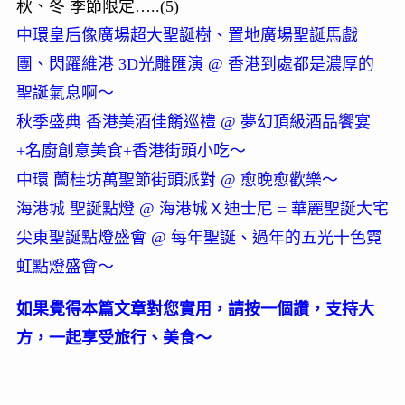
秋、冬 季節限定…..(5)
中環皇后像廣場超大聖誕樹、置地廣場聖誕馬戲
團、閃躍維港 3D光雕匯演 @ 香港到處都是濃厚的
聖誕氣息啊～
秋季盛典 香港美酒佳餚巡禮 @ 夢幻頂級酒品饗宴
+名廚創意美食+香港街頭小吃～
中環 蘭桂坊萬聖節街頭派對 @ 愈晚愈歡樂～
海港城 聖誕點燈 @ 海港城Ｘ迪士尼 = 華麗聖誕大宅
尖東聖誕點燈盛會 @ 每年聖誕、過年的五光十色霓
虹點燈盛會～
如果覺得本篇文章對您實用，請按一個讚，支持大
方，一起享受旅行、美食～