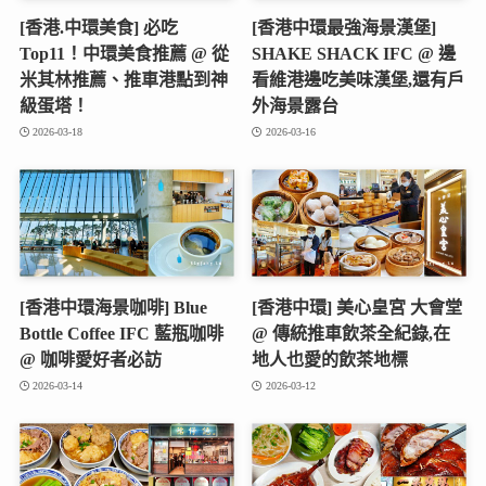
[香港.中環美食] 必吃
[香港中環最強海景漢堡]
Top11！中環美食推薦 @ 從
SHAKE SHACK IFC @ 邊
米其林推薦、推車港點到神
看維港邊吃美味漢堡,還有戶
級蛋塔！
外海景露台
2026-03-18
2026-03-16
[香港中環海景咖啡] Blue
[香港中環] 美心皇宮 大會堂
Bottle Coffee IFC 藍瓶咖啡
@ 傳統推車飲茶全紀錄,在
@ 咖啡愛好者必訪
地人也愛的飲茶地標
2026-03-14
2026-03-12