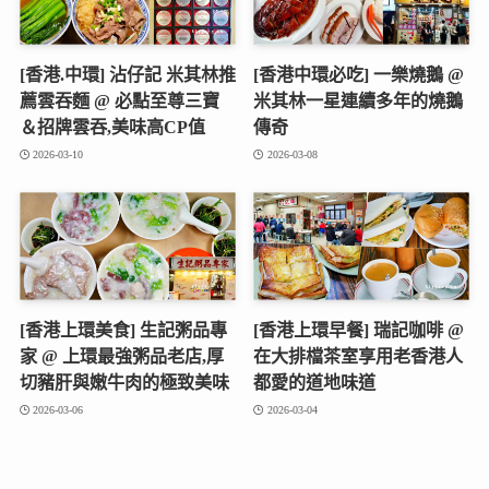
[香港.中環] 沾仔記 米其林推
[香港中環必吃] 一樂燒鵝 @
薦雲吞麵 @ 必點至尊三寶
米其林一星連續多年的燒鵝
＆招牌雲吞,美味高CP值
傳奇
2026-03-10
2026-03-08
[香港上環美食] 生記粥品專
[香港上環早餐] 瑞記咖啡 @
家 @ 上環最強粥品老店,厚
在大排檔茶室享用老香港人
切豬肝與嫩牛肉的極致美味
都愛的道地味道
2026-03-06
2026-03-04