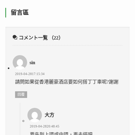
留言區
コメント一覧
（22）
sin
2019-04-2817:15:34
請問如果從香港麗豪酒店要如何搭丁丁車呢?謝謝
回覆
大方
2019-04-2820:48:45
要先到上環或中環，再去搭吧