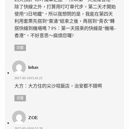
除了快線之外，打算用叮叮車代步，第二天才開始
使用“3日地鐵”，所以我想問的是，我能在第四天
利用套票先搭到“東涌”結束之後，再搭到“青衣”轉
搭快線到機場嗎？PS：第一天搭乘的快線是“機場–
香港”，不好意思～麻煩您囉?
回覆
lohas
2017-05-1015:41:21
大方：大方住的尖沙咀飯店，治安都不錯啊
回覆
ZOE
2017-05-1010:52:29