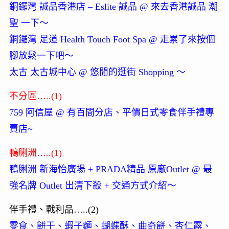
銅鑼灣 誠品香港店 – Eslite 誠品 @ 來去香港誠品 潮
聖 一下～
銅鑼灣 足道 Health Touch Foot Spa @ 走累了來按個
腳放鬆一下吧～
太古 太古城中心 @ 悠閒的逛街 Shopping ～
不分區…..(1)
759 阿信屋 @ 有百間分店、平價日式零食伴手禮專
賣店~
鴨脷洲…..(1)
鴨脷洲 新海怡廣場 + PRADA精品 原廠Outlet @ 最
強名牌 Outlet 出清下殺 + 交通方式介紹～
伴手禮、戰利品…..(2)
零食、餅干、蝦子麵、蝴蝶酥、曲奇餅、杏仁露、