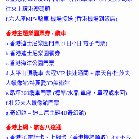
往來上環港澳碼頭
f.六人座MPV轎車 機場接送 (香港機場到飯店)
香港主題樂園票券 / 纜車
a.香港迪士尼樂園門票 (1日/2日 電子門票)
b.香港迪士尼樂園餐券
c.香港海洋公園門票
d.太平山頂纜車 去程VIP 快速通關 + 摩天台/杜莎夫
人蠟像館/特麗愛3D美術館
e.昂坪360纜車門票 (標準/水晶 車廂，單程或來回)
f.杜莎夫人蠟像館門票
g.奇幻館 – 迪士尼主題4D奇幻館
)
香港上網、旅客八達通
a.香港3G電話卡、上網卡（香港機場領取）8天不限