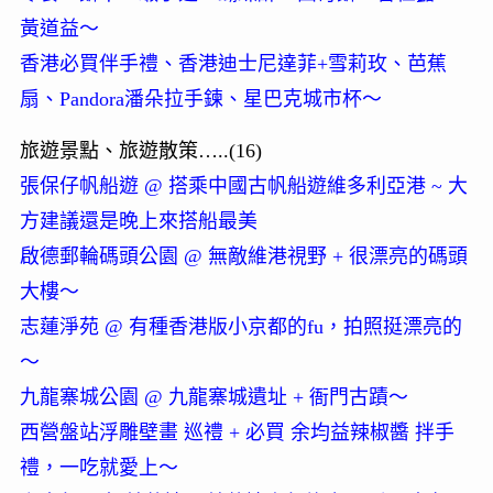
黃道益～
香港必買伴手禮、香港迪士尼達菲+雪莉玫、芭蕉
扇、Pandora潘朵拉手鍊、星巴克城市杯～
旅遊景點、旅遊散策…..(16)
張保仔帆船遊 @ 搭乘中國古帆船遊維多利亞港 ~ 大
方建議還是晚上來搭船最美
啟德郵輪碼頭公園 @ 無敵維港視野 + 很漂亮的碼頭
大樓～
志蓮淨苑 @ 有種香港版小京都的fu，拍照挺漂亮的
～
九龍寨城公園 @ 九龍寨城遺址 + 衙門古蹟～
西營盤站浮雕壁畫 巡禮 + 必買 余均益辣椒醬 拌手
禮，一吃就愛上～