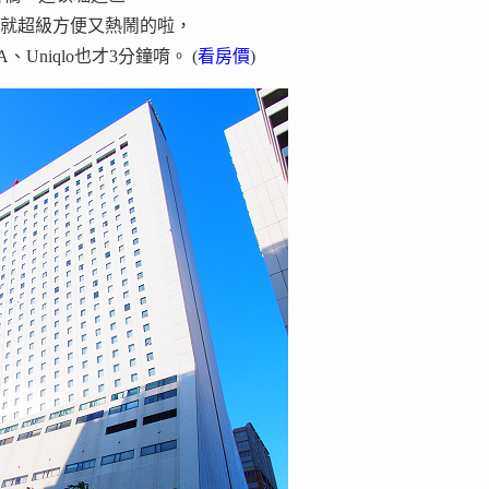
就超級方便又熱鬧的啦，
niqlo也才3分鐘唷。 (
看房價
)