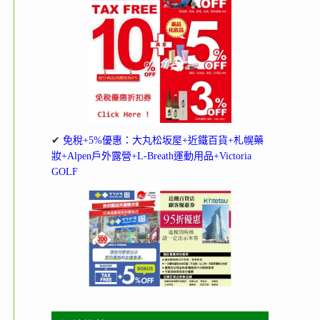
✔
免稅+5%優惠：大丸松坂屋+近鐵百貨+札幌藥
妝+Alpen戶外露營+L-Breath運動用品+Victoria
GOLF