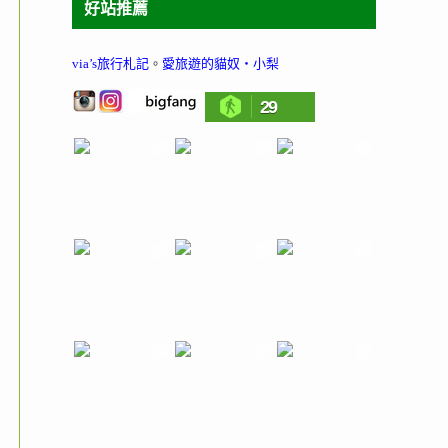
好站推薦
via’s旅行札記
。
愛旅遊的貓奴‧小梨
29