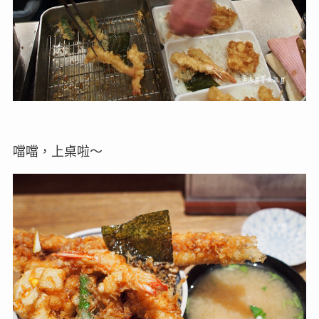
噹噹，上桌啦～