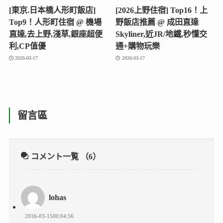
[東京.日本橋人形町飯店]
[2026上野住宿] Top16！上
Top9！人形町住宿 @ 機場
野飯店推薦 @ 成田直達
直達,去上野,淺草,銀座超便
Skyliner,近JR/地鐵,秒懂交
利,CP值優
通+購物玩樂
2026-03-17
2026-03-17
留言區
コメント一覧
（6）
lohas
2016-03-1500:04:56