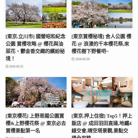
[東京.立川市] 國營昭和紀念
[東京賞櫻秘境] 舍人公園 櫻
公園 賞櫻攻略 @ 櫻花與油
花 @ 浪漫的千本櫻花祭,來
菜花、鬱金香交織的繽紛秘
櫻花樹下野餐吧~
境！
2026-03-29
2026-03-31
[東京櫻花] 上野恩賜公園賞
[東京.押上住宿] Top5！押上
櫻&上野櫻花祭 @ 東京必去
飯店 @ 成田羽田直達,地鐵4
賞櫻景點第一名
線交會,晴空塔景觀,景點交