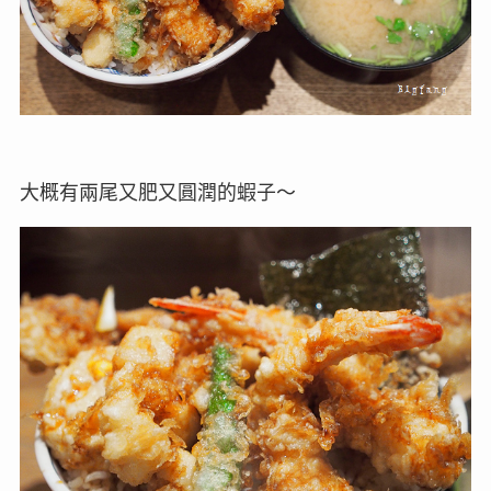
大概有兩尾又肥又圓潤的蝦子～