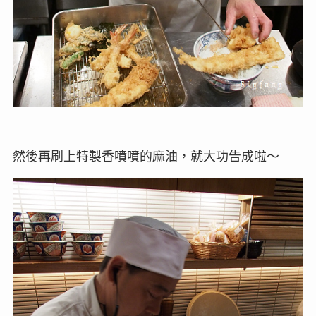
然後再刷上特製香噴噴的麻油，就大功告成啦～