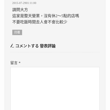
2015-07-2901:11:00
請問大方
這家是整天營業，沒有休2～5點的店嗎
不要吃飯時間去人會不會比較少
回覆
コメントする
發表評論
留言
*