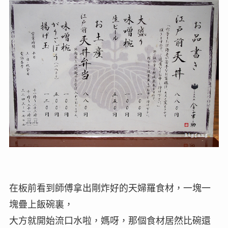
在板前看到師傅拿出剛炸好的天婦羅食材，一塊一
塊疊上飯碗裏，
大方就開始流口水啦，媽呀，那個食材居然比碗還