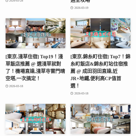
通全攻略
2026-03-28
2026-03-19
[東京.淺草住宿] Top19！淺
[東京.錦糸町住宿] Top7！錦
草飯店推薦 @ 選淺草就對
糸町飯店&錦糸町站住宿推
了！機場直達,淺草寺雷門晴
薦 @ 成田羽田直達,近
空塔,一次搞定！
JR+地鐵,便利高CP值首
選！
2026-03-18
2026-03-18