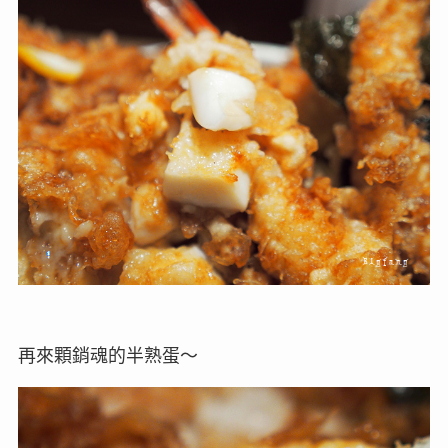
再來顆銷魂的半熟蛋～