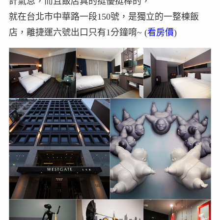
計氣息，而且飯店真的挺優挺棒的，
就在台北市中華路一段150號，是獨立的一整棟飯
店，離捷運六號出口只有1分鐘唷~ (
看房價
)