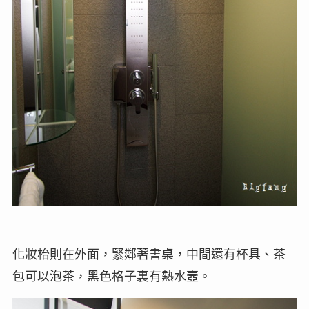
化妝枱則在外面，緊鄰著書桌，中間還有杯具、茶
包可以泡茶，黑色格子裏有熱水壼。