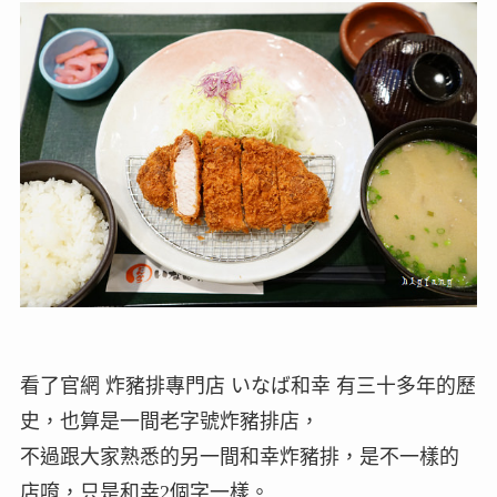
看了官網 炸豬排專門店 いなば和幸 有三十多年的歷
史，也算是一間老字號炸豬排店，
不過跟大家熟悉的另一間和幸炸豬排，是不一樣的
店唷，只是和幸2個字一樣。