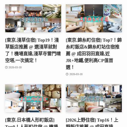
[東京.淺草住宿] Top19！淺
[東京.錦糸町住宿] Top7！錦
草飯店推薦 @ 選淺草就對
糸町飯店&錦糸町站住宿推
了！機場直達,淺草寺雷門晴
薦 @ 成田羽田直達,近
空塔,一次搞定！
JR+地鐵,便利高CP值首
選！
2026-03-18
2026-03-18
[東京.日本橋人形町飯店]
[2026上野住宿] Top16！上
Top9！人形町住宿 @ 機場
野飯店推薦 @ 成田直達