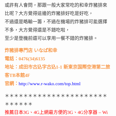
或許有人會問，那跟一般大家常吃的和幸炸豬排來
比呢？大方覺得這邊的炸豬排好吃是好吃，
不過還是略輸一籌，不過在機場的炸豬排可能選擇
不多，大方覺得還是不錯吃啦，
至少是登機前還可以享用一餐不錯的炸豬排。
炸豬排專門店 いなば和幸
電話：0476(34)6135
地址：成田市古込字古込1-1 新東京国際空港第二旅
客TB本館4F
官網：
http://www.r-wako.com/top.html
＊＊＊＊＊＊＊＊＊＊＊＊＊＊＊＊＊＊＊＊＊＊
＊＊＊＊＊＊
推薦日本3G、4G上網最方便的3G、4G分享器 – Wi