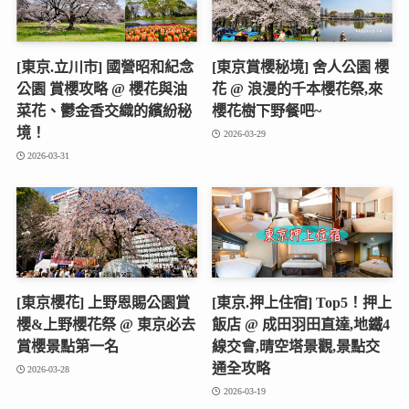
[東京.立川市] 國營昭和紀念
[東京賞櫻秘境] 舍人公園 櫻
公園 賞櫻攻略 @ 櫻花與油
花 @ 浪漫的千本櫻花祭,來
菜花、鬱金香交織的繽紛秘
櫻花樹下野餐吧~
境！
2026-03-29
2026-03-31
[東京櫻花] 上野恩賜公園賞
[東京.押上住宿] Top5！押上
櫻&上野櫻花祭 @ 東京必去
飯店 @ 成田羽田直達,地鐵4
賞櫻景點第一名
線交會,晴空塔景觀,景點交
通全攻略
2026-03-28
2026-03-19