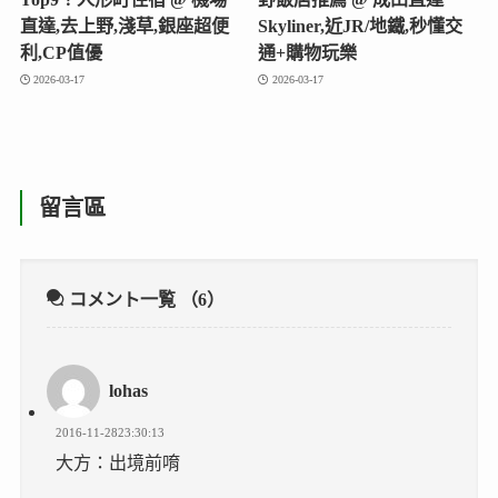
直達,去上野,淺草,銀座超便
Skyliner,近JR/地鐵,秒懂交
利,CP值優
通+購物玩樂
2026-03-17
2026-03-17
留言區
コメント一覧
（6）
lohas
2016-11-2823:30:13
大方：出境前唷