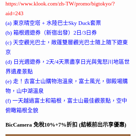
https://www.klook.com/zh-TW/promo/bigtokyo/?
aid=243
(a) 東京晴空塔 + 水陸巴士Sky Duck套票
(b) 箱根週遊券（新宿出發）2日/3日券
(c) 天空觀光巴士，敞篷雙層觀光巴士隨上隨下遊東
京
(d) 日光週遊券，2天/4天票盡享日光與鬼怒川地區世
界遺產景點
(e) 走！去富士山購物泡溫泉，富士風光，御殿場購
物，山中湖溫泉
(f) 一天越過富士和箱根，富士山最佳觀景點，空中
俯瞰箱根全貌
BicCamera 免稅10%+7%折扣 (結帳前出示享優惠)