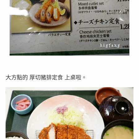
大方點的 厚切豬排定食 上桌啦。