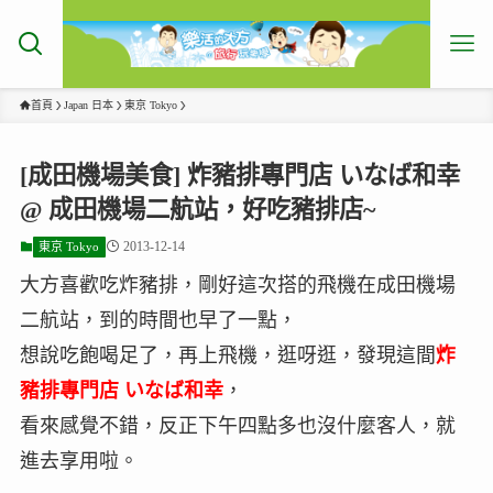
首頁
Japan 日本
東京 Tokyo
[成田機場美食] 炸豬排專門店 いなば和幸
@ 成田機場二航站，好吃豬排店~
2013-12-14
東京 Tokyo
大方喜歡吃炸豬排，剛好這次搭的飛機在成田機場
二航站，到的時間也早了一點，
想說吃飽喝足了，再上飛機，逛呀逛，發現這間
炸
豬排專門店 いなば和幸
，
看來感覺不錯，反正下午四點多也沒什麼客人，就
進去享用啦。