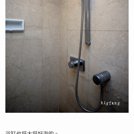
浴缸也挺大挺好泡的。