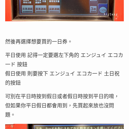
然後再選擇想要買的一日券。
平日使用 記得一定要選左下角的 エンジュイ エコカ
一ド 按鈕
假日使用 則要按下 エンジュイ エコカ一ド 土日祝
的按鈕
可別在平日時按到假日或者假日時按到平日的唷，
但如果你平日假日都會用到，先買起來放也沒問
題。