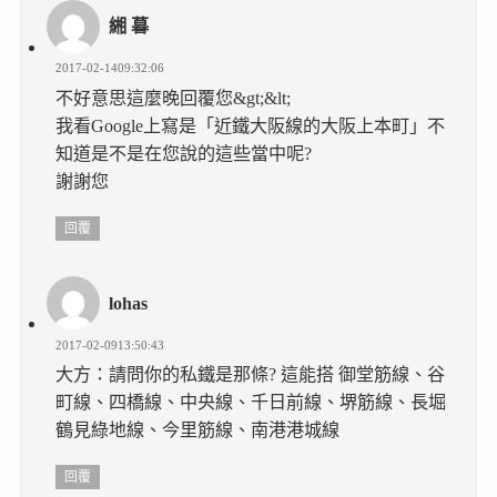
緗 暮
2017-02-1409:32:06
不好意思這麼晚回覆您&gt;&lt;
我看Google上寫是「近鐵大阪線的大阪上本町」不
知道是不是在您說的這些當中呢?
謝謝您
回覆
lohas
2017-02-0913:50:43
大方：請問你的私鐵是那條? 這能搭 御堂筋線、谷
町線、四橋線、中央線、千日前線、堺筋線、長堀
鶴見綠地線、今里筋線、南港港城線
回覆