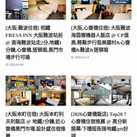
[大阪.難波住宿] 相鐵
[大阪.心齋橋住宿] 大阪難波
FRESA INN 大阪難波站前
海茵娜機器人飯店 @ CP值
@ 南海難波站走2分,地鐵1
高,輕鬆步行逛美國村&心齋
分鐘,心齋橋,道頓堀,黑門市
橋&難波&道頓堀
場步行可達
2026-02-14
2026-03-09
[大阪本町住宿] 大阪本町利
[2026心齋橋飯店] Top20！
夫利飯店 @ 地鐵2分鐘,近心
心齋橋住宿推薦 @ 高分新
齋橋黑門市場,設計感住宿推
開幕/下樓逛街搭地鐵/ptt好
薦
評