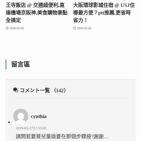
王寺飯店 @ 交通超便利,直
大阪環球影城住宿 @ USJ住
達機場京阪神,美食購物景點
哪最方便？ptt推薦,更省時
全搞定
省力！
2026-02-05
2026-02-05
留言區
コメント一覧
（142）
cynthia
2019-02-2721:55:02
請問若要買兒童版要在那個步驟按?謝謝…