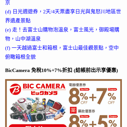
京
(d) 日光週遊券，2天/4天票盡享日光與鬼怒川地區世
界遺產景點
(e) 走！去富士山購物泡溫泉，富士風光，御殿場購
物，山中湖溫泉
(f) 一天越過富士和箱根，富士山最佳觀景點，空中
俯瞰箱根全貌
BicCamera 免稅10%+7%折扣 (結帳前出示享優惠)