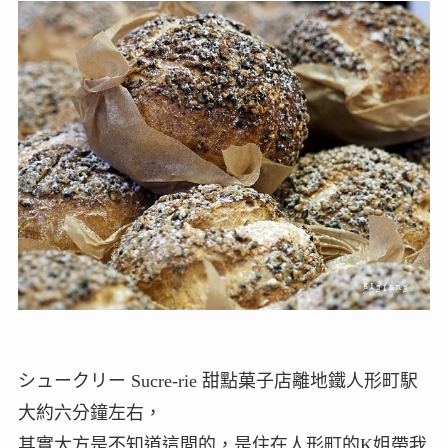
シュークリー Sucre-rie 甜點菓子店離地鐵人形町駅
大約六分鐘左右，
其實大方是不知道這間的，是住在人形町的K姐帶我