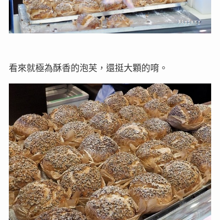
看來就極為酥香的泡芙，還挺大顆的唷。