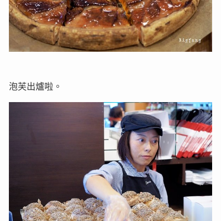
泡芙出爐啦。