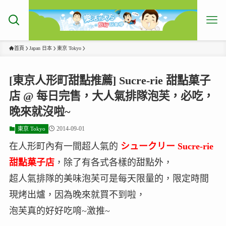
首頁
Japan 日本
東京 Tokyo
[東京人形町甜點推薦] Sucre-rie 甜點菓子
店 @ 每日完售，大人氣排隊泡芙，必吃，
晚來就沒啦~
2014-09-01
東京 Tokyo
在人形町內有一間超人氣的
シュークリー Sucre-rie
甜點菓子店
，除了有各式各樣的甜點外，
超人氣排隊的美味泡芙可是每天限量的，限定時間
現烤出爐，因為晚來就買不到啦，
泡芙真的好好吃唷~激推~