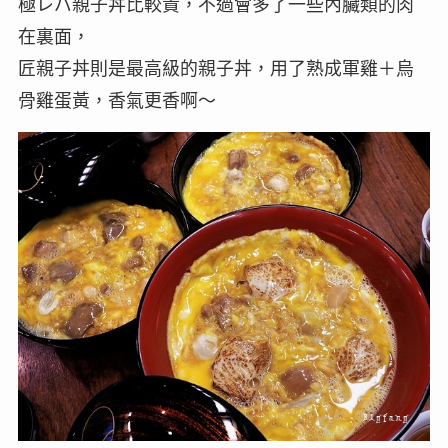
極レバ親子丼比較貴，不過會多了一些內臟類的肉
在裏面，
匠親子丼則是最高級的親子丼，用了熟成軍雞＋烏
骨雞蛋黃，香氣更香啊～