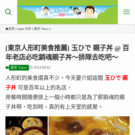
首頁
Japan 日本
東京 Tokyo
[東京人形町美食推薦] 玉ひで 親子丼 @ 百
年老店必吃銷魂親子丼～排隊去吃吧～
2014-09-02
東京 Tokyo
人形町的美食還真不少，今天要介紹這間
玉ひで 親
子丼
可是百年以上的名店，
用餐時間隨便排上一個小時都只是為了那銷魂的親
子丼啊，吃到時，真的有上天堂的感覺。