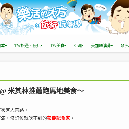
n日本
TW旅遊、飯店
TW美食
亞洲
美加紐澳非
歐洲
 @ 米其林推薦跑馬地美食～
這次有人帶路，
客滿，沒訂位就吃不到的
彭慶記食家
，