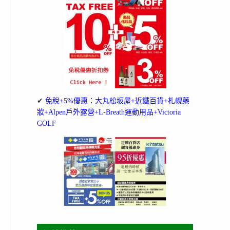
✔
免稅+5%優惠：大丸松坂屋+近鐵百貨+札幌藥
妝+Alpen戶外露營+L-Breath運動用品+Victoria
GOLF