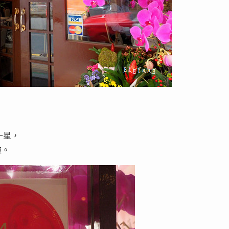
一星，
啦。