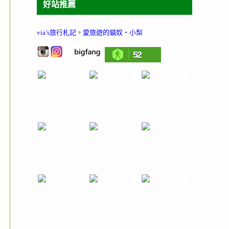
好站推薦
via’s旅行札記
。
愛旅遊的貓奴‧小梨
52