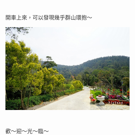
開車上來，可以發現幾乎群山環抱～
歡～迎～光～臨～