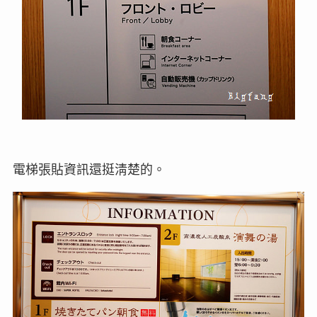
電梯張貼資訊還挺淸楚的。