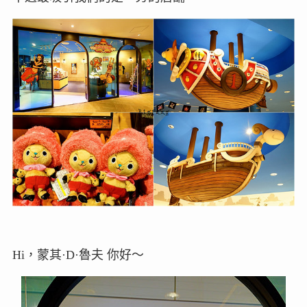
Hi，蒙其·D·魯夫 你好～