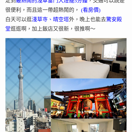
走到
最熱鬧的淺草雷門大燈籠5分鐘
，交通可以說是
很便利，而且這一帶超熱鬧的，
(看房價)
白天可以逛
淺草寺、晴空塔
外，晚上也能去
驚安殿
堂
逛逛啊，加上飯店又很新，很推啊～