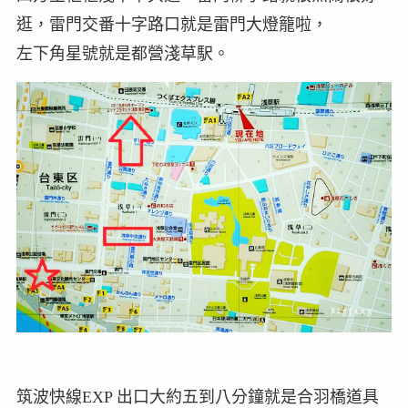
逛，雷門交番十字路口就是雷門大燈籠啦，
左下角星號就是都營淺草駅。
筑波快線EXP 出口大約五到八分鐘就是合羽橋道具