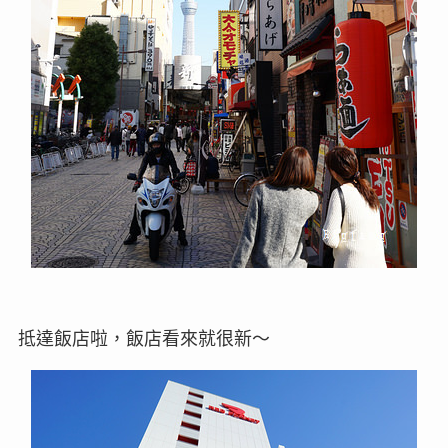
抵達飯店啦，飯店看來就很新～