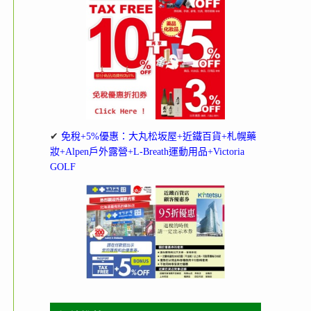
✔
免稅+5%優惠：大丸松坂屋+近鐵百貨+札幌藥
妝+Alpen戶外露營+L-Breath運動用品+Victoria
GOLF