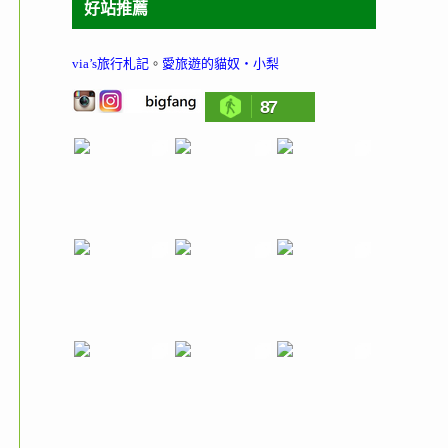
好站推薦
via’s旅行札記
。
愛旅遊的貓奴‧小梨
87