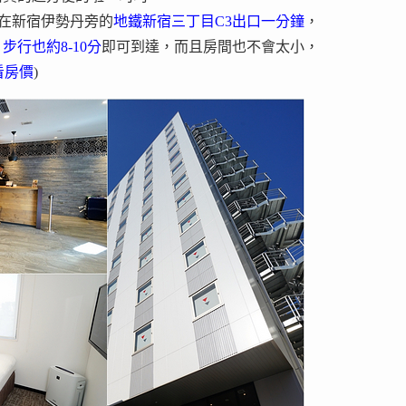
不錯，就在新宿伊勢丹旁的
地鐵新宿三丁目C3出口一分鐘
，
步行也約8-10分
即可到達，而且房間也不會太小，
看房價
)