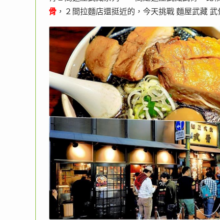
骨
，２間拉麵店還挺近的，今天挑戰 麵屋武藏 武