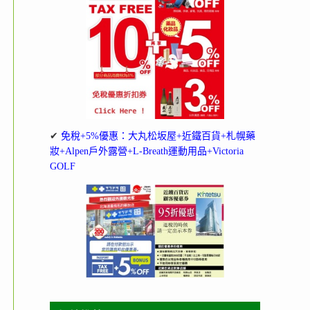
✔
免稅+5%優惠：大丸松坂屋+近鐵百貨+札幌藥
妝+Alpen戶外露營+L-Breath運動用品+Victoria
GOLF