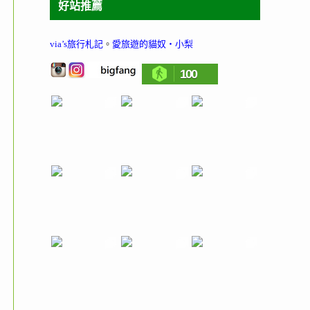
好站推薦
via’s旅行札記
。
愛旅遊的貓奴‧小梨
100