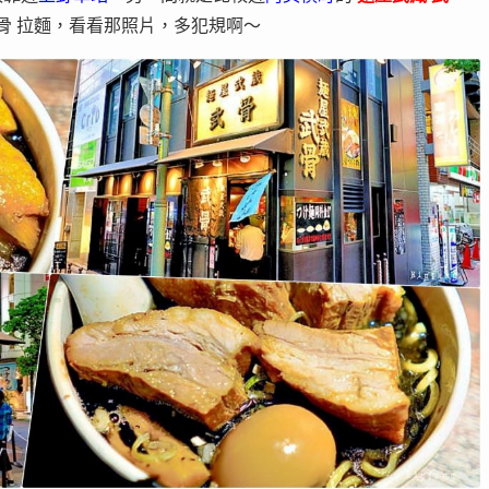
骨 拉麵，看看那照片，多犯規啊～