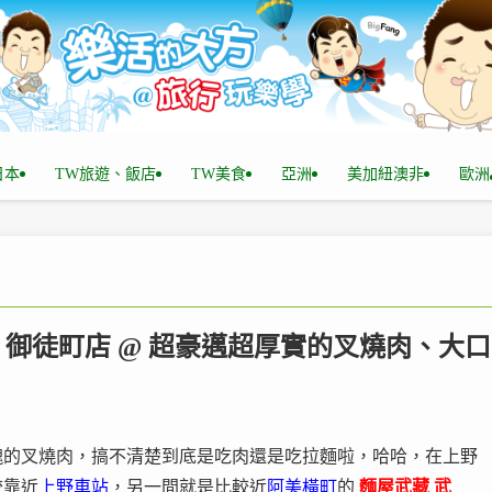
n日本
TW旅遊、飯店
TW美食
亞洲
美加紐澳非
歐洲
骨 御徒町店 @ 超豪邁超厚實的叉燒肉、大口
塊的叉燒肉，搞不清楚到底是吃肉還是吃拉麵啦，哈哈，在上野
較靠近
上野車站
，另一間就是比較近
阿美橫町
的
麵屋武藏 武