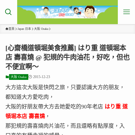
首頁
Japan 日本
大阪 Osaka
[心齋橋道頓堀美食推薦] はり重 道頓堀本
店 壽喜燒 @ 犯規的牛肉油花，好吃，但也
不便宜啊～
2015-12-23
大阪 Osaka
大方這次大阪是快閃之旅，只要認識大方的朋友，
都知道大方愛吃肉，
大阪的好朋友帶大方去她愛吃的90年老店
はり重 道
頓堀本店 壽喜燒
，
那犯規的壽喜燒肉片油花，而且還略有點厚度，入