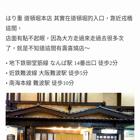
はり重 道頓堀本店 其實在道頓堀的入口，靠近戎橋
這間，
店面有點不起眼，因為大方走過來走過去很多次
了，就是不知道這間有壽喜燒店～
• 地下鉄御堂筋線 なんば駅 14番出口 徒歩2分
• 近鉄難波線 大阪難波駅 徒歩5分
• 南海本線 難波駅 徒歩10分