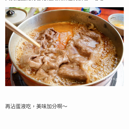
再沾蛋液吃，美味加分啊～