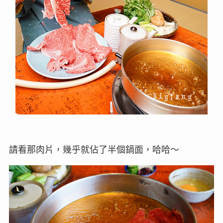
請看那肉片，幾乎就佔了半個鍋面，哈哈～