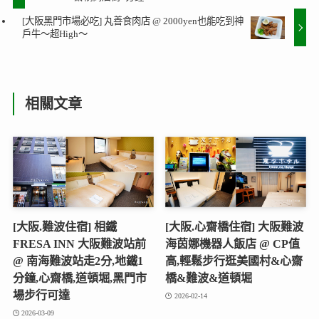
大阪 Osaka
Osaka Metro 難波站
大阪 Tabelog 高分推薦
大阪壽喜燒推薦
大阪懷舊餐廳
大阪美食
大阪自由行
大阪難波
日本壽喜燒推薦
日本知名老店
道頓堀
道頓堀美食
難波美食
[心齋橋道頓堀飯店推薦] 大阪難波假日酒店 @ 房間略
大、逛街超方便、驚安殿堂2分、一蘭拉麵3分鐘、心
齋橋商店街5分鐘～
[大阪黑門市場必吃] 丸善食肉店 @ 2000yen也能吃到神
戶牛～超High～
相關文章