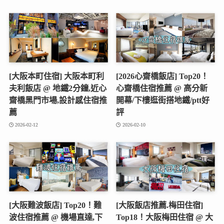
[大阪.難波住宿] 相鐵
[大阪.心齋橋住宿] 大阪難波
FRESA INN 大阪難波站前
海茵娜機器人飯店 @ CP值
@ 南海難波站走2分,地鐵1
高,輕鬆步行逛美國村&心齋
分鐘,心齋橋,道頓堀,黑門市
橋&難波&道頓堀
場步行可達
2026-02-14
2026-03-09
[大阪本町住宿] 大阪本町利
[2026心齋橋飯店] Top20！