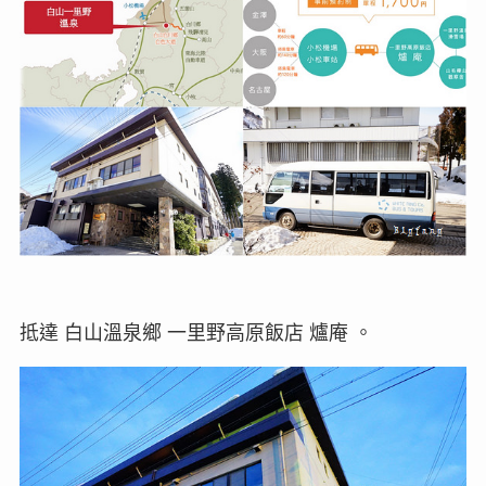
抵達 白山溫泉鄉 一里野高原飯店 爐庵 。