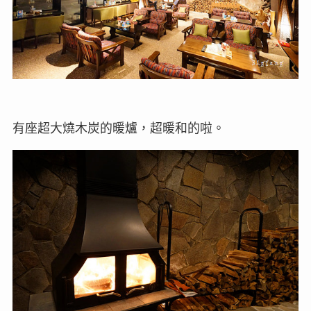
有座超大燒木炭的暖爐，超暖和的啦。