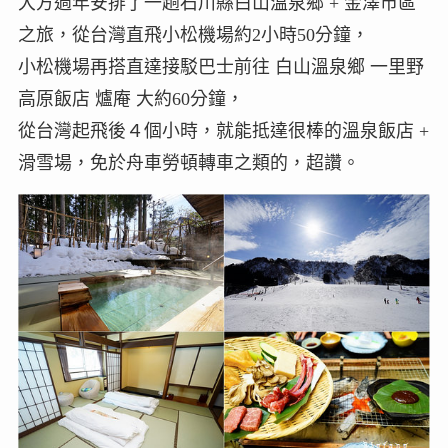
大方過年安排了一趟石川縣白山溫泉鄉 + 金澤市區
之旅，從台灣直飛小松機場約2小時50分鐘，
小松機場再搭直達接駁巴士前往 白山溫泉鄉 一里野
高原飯店 爐庵 大約60分鐘，
從台灣起飛後４個小時，就能抵達很棒的溫泉飯店 +
滑雪場，免於舟車勞頓轉車之類的，超讚。