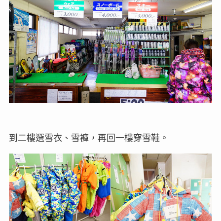
到二樓選雪衣、雪褲，再回一樓穿雪鞋。