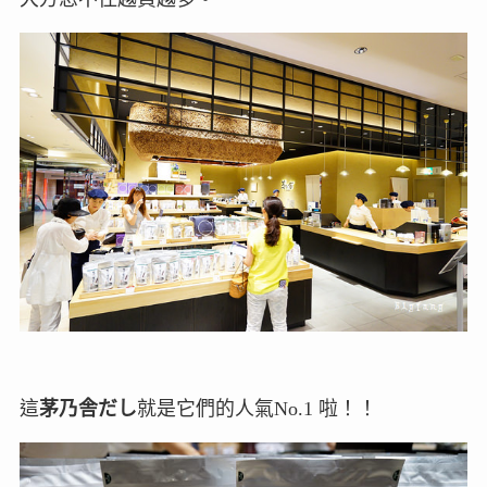
這
茅乃舎だし
就是它們的人氣No.1 啦！！