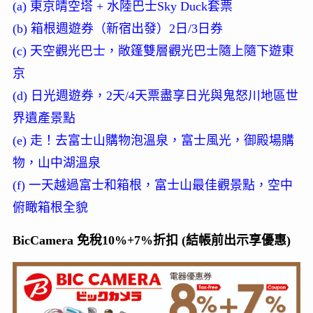
(a) 東京晴空塔 + 水陸巴士Sky Duck套票
(b) 箱根週遊券（新宿出發）2日/3日券
(c) 天空觀光巴士，敞篷雙層觀光巴士隨上隨下遊東
京
(d) 日光週遊券，2天/4天票盡享日光與鬼怒川地區世
界遺產景點
(e) 走！去富士山購物泡溫泉，富士風光，御殿場購
物，山中湖溫泉
(f) 一天越過富士和箱根，富士山最佳觀景點，空中
俯瞰箱根全貌
BicCamera 免稅10%+7%折扣 (結帳前出示享優惠)