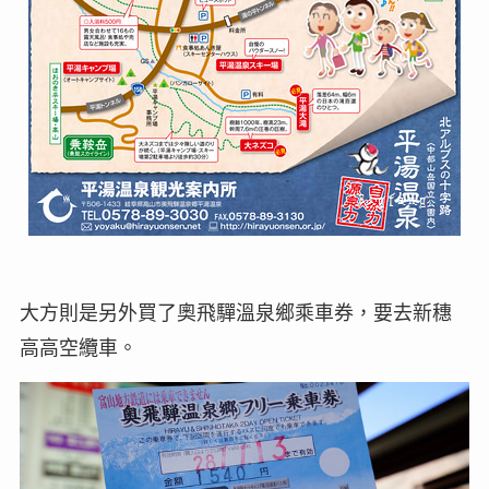
大方則是另外買了奧飛驒溫泉鄉乘車券，要去新穗
高高空纜車。