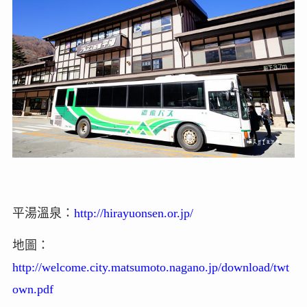
平湯溫泉：
http://hirayuonsen.or.jp/
地圖：
http://welcome.city.matsumoto.nagano.jp/download/twt
own.pdf