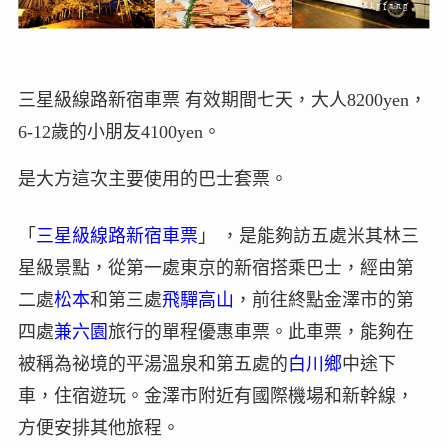
三星級線路新宿車票 有效期間七天，大人8200yen，
6-12歲的小朋友4100yen。
是大方這次主要使用的巴士套票。
「
三星級線路新宿車票
」 ，是能夠訪五處米其林三
星級景點，從第一處東京的新宿搭乘巴士，經由第
二處
松本
和第三處
飛驒高山
，前往終點金澤市的第
四處
兼六園
旅行的單程優惠車票。此車票，能夠在
被稱為祕境的平湯溫泉和第五處的
白川鄉
中途下
車，住宿遊玩。金澤市附近有國際機場和新幹線，
方便安排其他旅程。