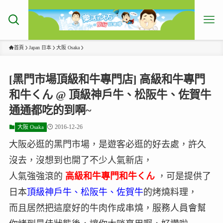
首頁
Japan 日本
大阪 Osaka
[黑門市場頂級和牛專門店] 高級和牛專門
和牛くん @ 頂級神戶牛、松阪牛、佐賀牛
通通都吃的到啊~
2016-12-26
大阪 Osaka
大阪必逛的黑門市場，是遊客必逛的好去處，許久
沒去，沒想到也開了不少人氣新店，
人氣強強滾的
高級和牛專門和牛くん
，可是提供了
日本
頂級神戶牛、松阪牛、佐賀牛
的烤燒料理，
而且居然把這麼好的牛肉作成串燒，服務人員會幫