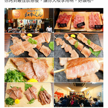
你烤到最佳狀態後，讓你大啖享用啊，好讚啦~