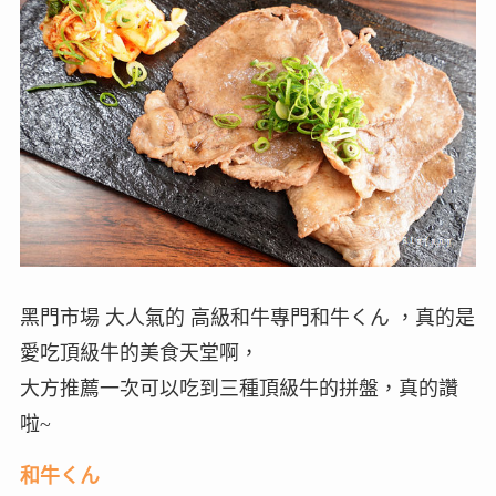
黑門市場 大人氣的 高級和牛專門和牛くん ，真的是
愛吃頂級牛的美食天堂啊，
大方推薦一次可以吃到三種頂級牛的拼盤，真的讚
啦~
和牛くん