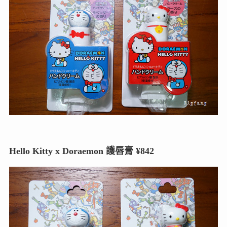
Hello Kitty x Doraemon 護唇膏 ¥842