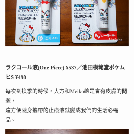
ラクコール液(One Piece) ¥537／池田模範堂ポケム
ヒS ¥498
每次到換季的時候，大方和Meiko總是會有皮膚的問
題，
這方便隨身攜帶的止癢液就變成我們的生活必需
品。