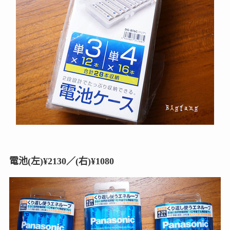
電池(左)¥2130／(右)¥1080