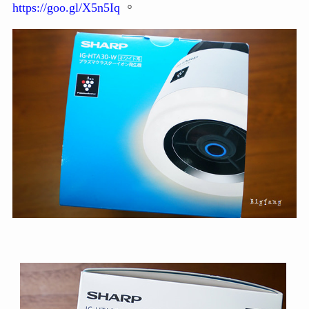
https://goo.gl/X5n5Iq
。