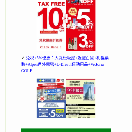
✔
免稅+5%優惠：大丸松坂屋+近鐵百貨+札幌藥
妝+Alpen戶外露營+L-Breath運動用品+Victoria
GOLF