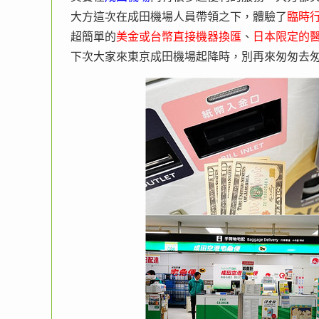
大方這次在成田機場人員帶領之下，體驗了
臨時
超簡單的
美金或台幣直接機器換匯
、
日本限定的
下次大家來東京成田機場起降時，別再來匆匆去