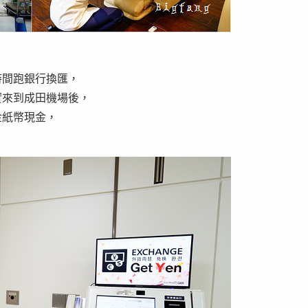
時間跑銀行換匯，
實來到成田機場後，
金紙幣現金，