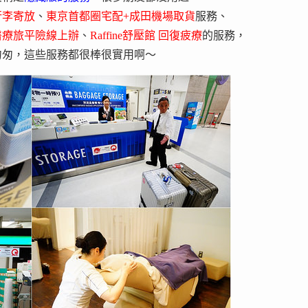
行李寄放
、
東京首都圈宅配+成田機場取貨
服務、
醫療旅平險線上辦
、
Raffine舒壓館 回復疲療
的服務，
匆匆，這些服務都很棒很實用啊～