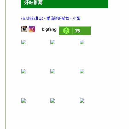
好站推薦
via’s旅行札記
。
愛旅遊的貓奴‧小梨
75