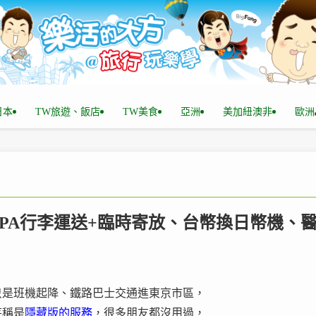
n日本
TW旅遊、飯店
TW美食
亞洲
美加紐澳非
歐洲
 GPA行李運送+臨時寄放、台幣換日幣機、
只是班機起降、鐵路巴士交通進東京市區，
笑稱是
隱藏版的服務
，很多朋友都沒用過，