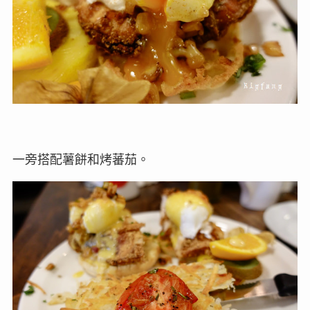
一旁搭配薯餅和烤蕃茄。