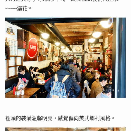
~~~~灑花。
裡頭的裝潢溫馨明亮，感覺偏向美式鄉村風格。