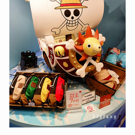
草帽海賊團的千陽號。