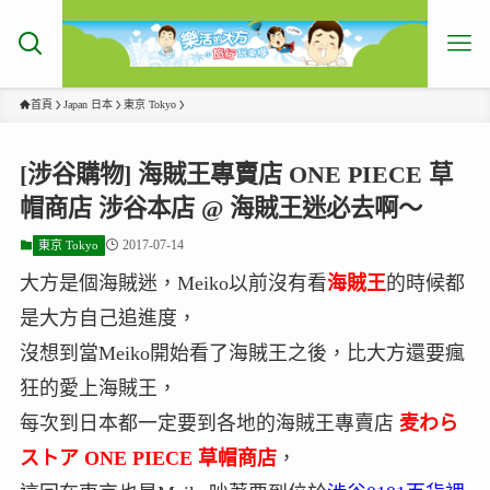
首頁
Japan 日本
東京 Tokyo
[涉谷購物] 海賊王專賣店 ONE PIECE 草
帽商店 涉谷本店 @ 海賊王迷必去啊～
2017-07-14
東京 Tokyo
大方是個海賊迷，Meiko以前沒有看
海賊王
的時候都
是大方自己追進度，
沒想到當Meiko開始看了海賊王之後，比大方還要瘋
狂的愛上海賊王，
每次到日本都一定要到各地的海賊王專賣店
麦わら
ストア ONE PIECE 草帽商店
，