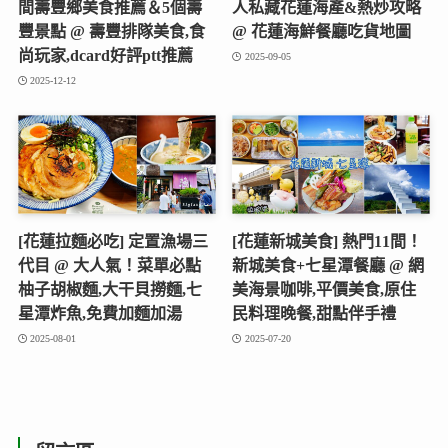
間壽豐鄉美食推薦＆5個壽
人私藏花蓮海產&熱炒攻略
豐景點 @ 壽豐排隊美食,食
@ 花蓮海鮮餐廳吃貨地圖
尚玩家,dcard好評ptt推薦
2025-09-05
2025-12-12
[花蓮拉麵必吃] 定置漁場三
[花蓮新城美食] 熱門11間！
代目 @ 大人氣！菜單必點
新城美食+七星潭餐廳 @ 網
柚子胡椒麵,大干貝撈麵,七
美海景咖啡,平價美食,原住
星潭炸魚,免費加麵加湯
民料理晚餐,甜點伴手禮
2025-08-01
2025-07-20