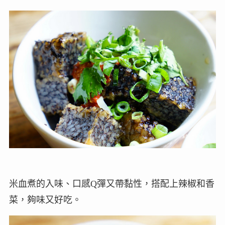
米血煮的入味、口感Q彈又帶黏性，搭配上辣椒和香
菜，夠味又好吃。