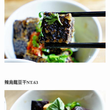
辣烏龍豆干NT.63