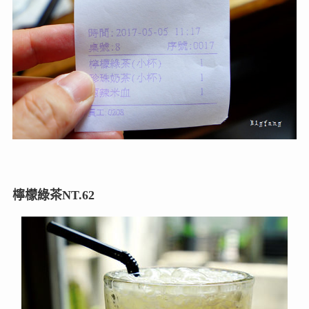
檸檬綠茶NT.62