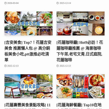
2026-03-04
2025-12-14
[吉安美食] Top7！花蓮吉安
[花蓮咖啡廳] Hot9必訪！花
美食 推薦懶人包 @ 高分銅
蓮咖啡廳推薦 @ 海景咖啡
板美食小吃,ptt激推必吃清
下午茶,老宅文青,日式庭院,
單
花蓮咖啡
2025-12-13
2025-12-13
[花蓮壽豐美食景點攻略] 11
[花蓮海鮮餐廳] Top10在地