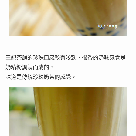
王記茶舖的珍珠口感較有咬勁、很香的奶味感覺是
奶精粉調製而成的，
味道是傳統珍珠奶茶的感覺。