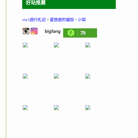
好站推薦
via’s旅行札記
。
愛旅遊的貓奴‧小梨
79