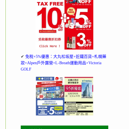
✔
免稅+5%優惠：大丸松坂屋+近鐵百貨+札幌藥
妝+Alpen戶外露營+L-Breath運動用品+Victoria
GOLF