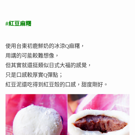
#紅豆麻糬
使用台東初鹿鮮奶的冰涼Q麻糬，
用講的可能較難想像，
但其實就還挺類似日式大福的感覺，
只是口感較厚實Q彈點；
紅豆泥還吃得到紅豆殼的口感，甜度剛好。