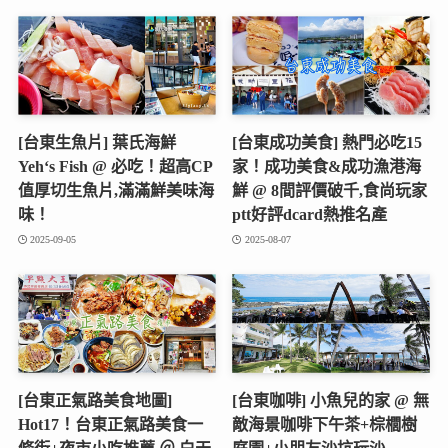
[台東生魚片] 葉氏海鮮
[台東成功美食] 熱門必吃15
Yeh‘s Fish @ 必吃！超高CP
家！成功美食&成功漁港海
值厚切生魚片,滿滿鮮美味海
鮮 @ 8間評價破千,食尚玩家
味！
ptt好評dcard熱推名產
2025-09-05
2025-08-07
[台東正氣路美食地圖]
[台東咖啡] 小魚兒的家 @ 無
Hot17！台東正氣路美食一
敵海景咖啡下午茶+棕櫚樹