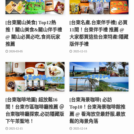
[台東關山美食] Top12熱
[台東名產.台東伴手禮] 必買
推！關山美食&關山伴手禮
11間！台東伴手禮 推薦 @
@ 關山必買必吃,食尚玩家
大家都買這些台東特產!隱藏
推薦
版伴手禮
2026-03-05
2025-12-15
[台東咖啡地圖] 超放鬆16
[台東海景咖啡] 必訪
間！台東市區咖啡廳推薦 ＠
Top10！台東海景咖啡館推
台東咖啡廳探索,必訪隱藏版
薦 @ 看海放空最舒服,最放
下午茶聖地！
鬆的海景角落
2025-12-15
2025-12-14