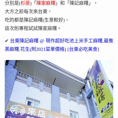
分別是(
杉原
)「
陳家麻糬
」和「陳記麻糬」，
大方之前每次來台東，
吃的都是陳記麻糬(生意較好)，
這次則專程試試陳家麻糬。
✔
台東陳記麻糬 @ 現作超好吃池上米手工麻糬,最推
黑麻糬.花生(附2021菜單價格) [台東必吃美食]