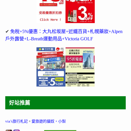
✔
免稅+5%優惠：大丸松坂屋+近鐵百貨+札幌藥妝+Alpen
戶外露營+L-Breath運動用品+Victoria GOLF
好站推薦
via’s旅行札記
。
愛旅遊的貓奴‧小梨