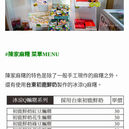
#陳家麻糬 菜單MENU
陳家麻糬的特色是除了一般手工現作的麻糬之外，
還有使用
台東初鹿鮮奶
製作的冰涼Q麻糬。