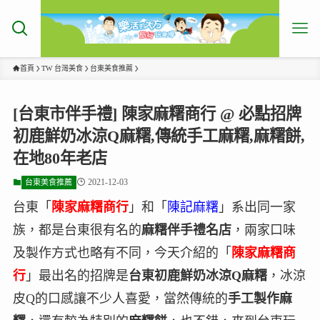
首頁
TW 台灣美食
台東美食推薦
[台東市伴手禮] 陳家麻糬商行 @ 必點招牌
初鹿鮮奶冰涼Q麻糬,傳統手工麻糬,麻糬餅,
在地80年老店
2021-12-03
台東美食推薦
台東「
陳家麻糬商行
」和「
陳記麻糬
」系出同一家
族，都是台東很有名的
麻糬伴手禮名店
，兩家口味
及製作方式也略有不同，今天介紹的「
陳家麻糬商
行
」最出名的招牌是
台東初鹿鮮奶冰涼Q麻糬
，冰涼
皮Q的口感讓不少人喜愛，當然傳統的
手工製作麻