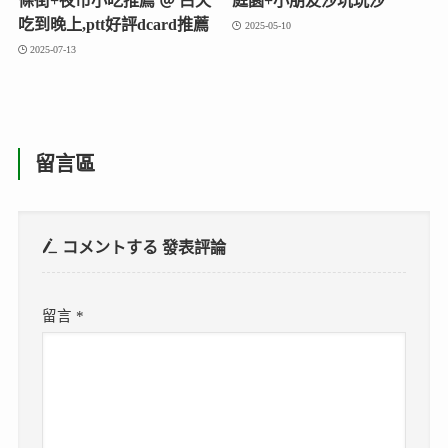
條街+夜市小吃推薦 ＠ 白天
庭園+小朋友沙坑玩沙
吃到晚上,ptt好評dcard推薦
2025-05-10
2025-07-13
留言區
コメントする
發表評論
留言
*